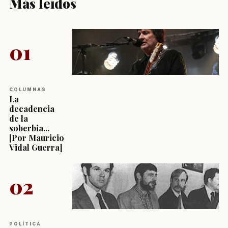
Más leídos
01
COLUMNAS
La
decadencia
de la
soberbia...
[Por Mauricio
Vidal Guerra]
02
POLÍTICA