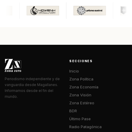
SECCIONES
Inicio
Zona Política
Periodismo independiente y de
vanguardia desde Magallanes.
Zona Economía
Informamos desde el fin del
Zona Visión
mundo.
Zona Estéreo
BDR
Último Pase
Radio Patagónica