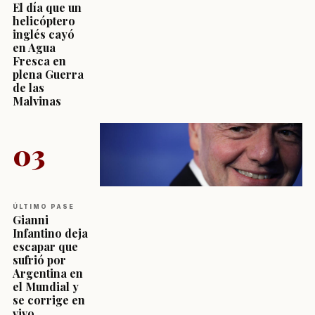
El día que un
helicóptero
inglés cayó
en Agua
Fresca en
plena Guerra
de las
Malvinas
03
ÚLTIMO PASE
Gianni
Infantino deja
escapar que
sufrió por
Argentina en
el Mundial y
se corrige en
vivo