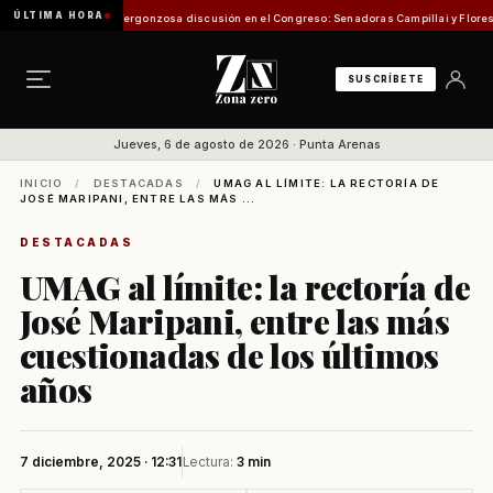
ÚLTIMA HORA
ón de Pesca
Vergonzosa discusión en el Congreso: Senadoras Campillai y Flores se enfr
SUSCRÍBETE
Jueves, 6 de agosto de 2026 · Punta Arenas
INICIO
/
DESTACADAS
/
UMAG AL LÍMITE: LA RECTORÍA DE
JOSÉ MARIPANI, ENTRE LAS MÁS ...
DESTACADAS
UMAG al límite: la rectoría de
José Maripani, entre las más
cuestionadas de los últimos
años
7 diciembre, 2025 · 12:31
Lectura:
3 min