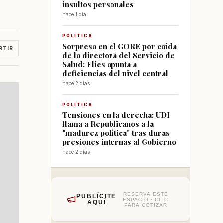
insultos personales
hace 1 día
POLÍTICA
Sorpresa en el GORE por caída
RTIR
de la directora del Servicio de
Salud: Flies apunta a
deficiencias del nivel central
hace 2 días
POLÍTICA
Tensiones en la derecha: UDI
llama a Republicanos a la
"madurez política" tras duras
presiones internas al Gobierno
hace 2 días
RESERVA ESTE
PUBLÍCITE
ESPACIO · CLIC
AQUÍ
PARA COTIZAR