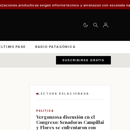
vas exigen informe técnico y amenazan con escalada nacional
El 30% de l
ÚLTIMO PASE
RADIO PATAGÓNICA
SUSCRIBIRSE GRATIS
LECTURA RELACIONADA
POLÍTICA
Vergonzosa discusión en el
Congreso: Senadoras Campillai
y Flores se enfrentaron con