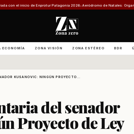
e Enprotur Patagonia 2026
Aeródromo de Natales: Organizaciones producti
A ECONOMÍA
ZONA VISIÓN
ZONA ESTÉREO
BDR
NADOR KUSANOVIC: NINGÚN PROYECTO...
taria del senador
ún Proyecto de Ley