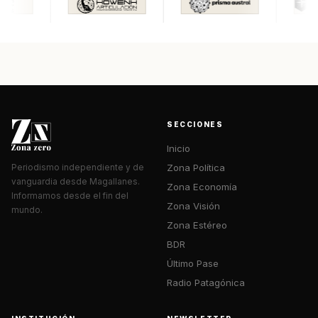
SECCIONES
Inicio
Zona Política
Periodismo independiente y de
vanguardia desde Magallanes.
Zona Economía
Informamos desde el fin del
Zona Visión
mundo.
Zona Estéreo
BDR
Último Pase
Radio Patagónica