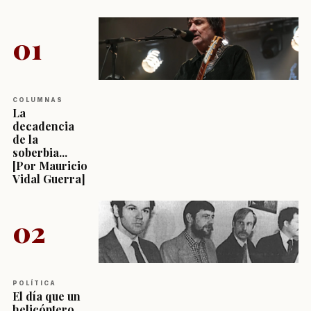
01
COLUMNAS
La
decadencia
de la
soberbia...
[Por Mauricio
Vidal Guerra]
02
POLÍTICA
El día que un
helicóptero