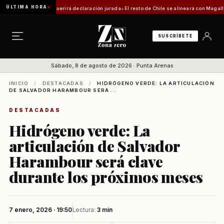
ÚLTIMA HORA
a: trámite requerirá declaración jurada
El resto de Chile se alineará con Magallanes: c
SUSCRÍBETE
Sábado, 8 de agosto de 2026 · Punta Arenas
INICIO
/
DESTACADAS
/
HIDRÓGENO VERDE: LA ARTICULACIÓN
DE SALVADOR HARAMBOUR SERÁ ...
DESTACADAS
Hidrógeno verde: La
articulación de Salvador
Harambour será clave
durante los próximos meses
7 enero, 2026 · 19:50
Lectura:
3 min