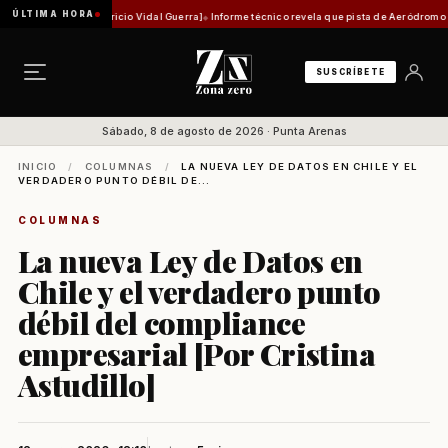
ÚLTIMA HORA
ca [Por Mauricio Vidal Guerra]
Informe técnico revela que pista de Aeródromo de Natales 
SUSCRÍBETE
Sábado, 8 de agosto de 2026 · Punta Arenas
INICIO
/
COLUMNAS
/
LA NUEVA LEY DE DATOS EN CHILE Y EL
VERDADERO PUNTO DÉBIL DE...
COLUMNAS
La nueva Ley de Datos en
Chile y el verdadero punto
débil del compliance
empresarial [Por Cristina
Astudillo]