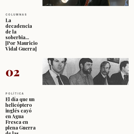
COLUMNAS
La
decadencia
de la
soberbia...
[Por Mauricio
Vidal Guerra]
02
POLÍTICA
El día que un
helicóptero
inglés cayó
en Agua
Fresca en
plena Guerra
de las