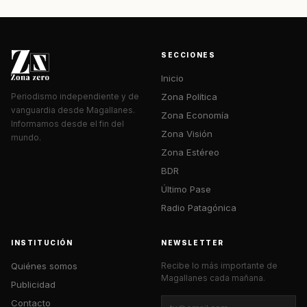
SECCIONES
Inicio
Zona Política
Periodismo independiente y de
vanguardia desde Magallanes.
Zona Economía
Informamos desde el fin del
Zona Visión
mundo.
Zona Estéreo
BDR
Último Pase
Radio Patagónica
INSTITUCIÓN
NEWSLETTER
Quiénes somos
Recibe lo más importante de
Magallanes cada mañana.
Publicidad
Contacto