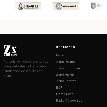
SECCIONES
Inicio
Zona Política
Periodismo independiente y de
vanguardia desde Magallanes.
Zona Economía
Informamos desde el fin del
Zona Visión
mundo.
Zona Estéreo
BDR
Último Pase
Radio Patagónica