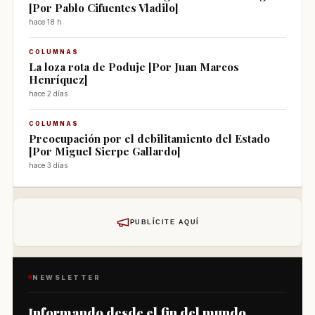
[Por Pablo Cifuentes Vladilo]
hace 18 h
COLUMNAS
La loza rota de Poduje [Por Juan Marcos
Henríquez]
hace 2 días
COLUMNAS
Preocupación por el debilitamiento del Estado
[Por Miguel Sierpe Gallardo]
hace 3 días
PUBLÍCITE AQUÍ
NEWSLETTER
Informando desde el fin del mundo