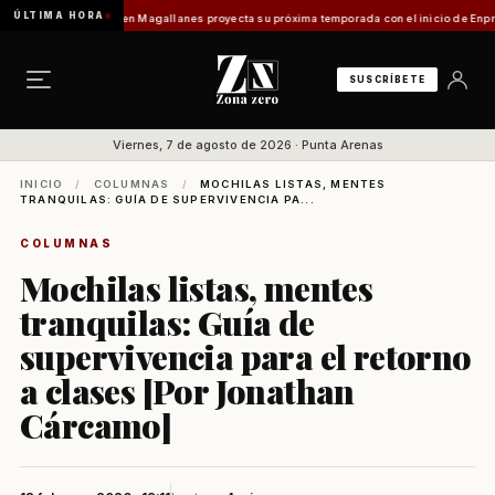
ÚLTIMA HORA
lo]
Turismo en Magallanes proyecta su próxima temporada con el inicio de Enprotur Pat
SUSCRÍBETE
Viernes, 7 de agosto de 2026 · Punta Arenas
INICIO
/
COLUMNAS
/
MOCHILAS LISTAS, MENTES
TRANQUILAS: GUÍA DE SUPERVIVENCIA PA...
COLUMNAS
Mochilas listas, mentes
tranquilas: Guía de
supervivencia para el retorno
a clases [Por Jonathan
Cárcamo]