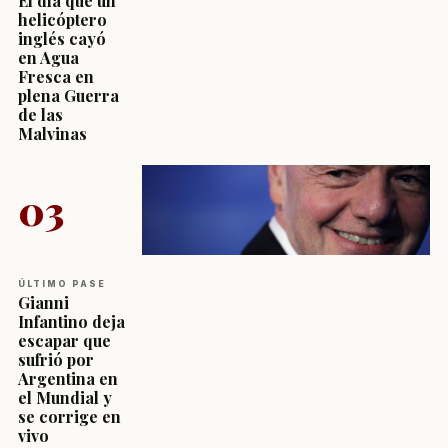
El día que un
helicóptero
inglés cayó
en Agua
Fresca en
plena Guerra
de las
Malvinas
03
ÚLTIMO PASE
Gianni
Infantino deja
escapar que
sufrió por
Argentina en
el Mundial y
se corrige en
vivo