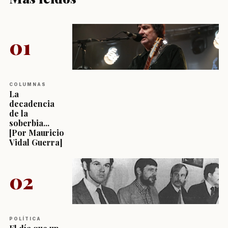
01
COLUMNAS
La
decadencia
de la
soberbia...
[Por Mauricio
Vidal Guerra]
02
POLÍTICA