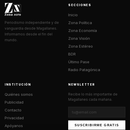
SECCIONES
Inicio
Zona Política
Periodismo independiente y de
vanguardia desde Magallanes.
Zona Economía
Informamos desde el fin del
Zona Visión
mundo.
Zona Estéreo
BDR
Último Pase
Radio Patagónica
INSTITUCIÓN
NEWSLETTER
Quiénes somos
Recibe lo más importante de
Magallanes cada mañana.
Publicidad
Contacto
Privacidad
Apóyanos
SUSCRIBIRME GRATIS