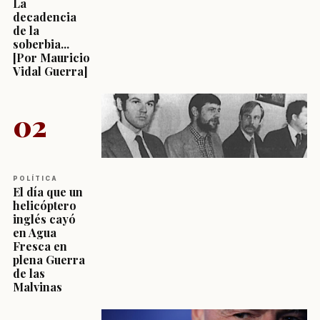
La
decadencia
de la
soberbia...
[Por Mauricio
Vidal Guerra]
02
POLÍTICA
El día que un
helicóptero
inglés cayó
en Agua
Fresca en
plena Guerra
de las
Malvinas