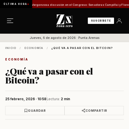
ÚLTIMA HORA
sión de Pesca
Vergonzosa discusión en el Congreso: Senadoras Campillai y Flores se enf
SUSCRÍBETE
Jueves, 6 de agosto de 2026 · Punta Arenas
INICIO
/
ECONOMÍA
/
¿QUÉ VA A PASAR CON EL BITCOIN?
ECONOMÍA
¿Qué va a pasar con el
Bitcoin?
25 febrero, 2026 · 10:58
Lectura:
2 min
GUARDAR
COMPARTIR