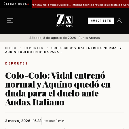
ÚLTIMA HORA
tidad histórica [Por Mauricio Vidal Guerra]
Informe técnico revela que pista de Aeródromo
SUSCRÍBETE
Sábado, 8 de agosto de 2026 · Punta Arenas
INICIO
/
DEPORTES
/
COLO-COLO: VIDAL ENTRENÓ NORMAL Y
AQUINO QUEDÓ EN DUDA PARA ...
DEPORTES
Colo-Colo: Vidal entrenó
normal y Aquino quedó en
duda para el duelo ante
Audax Italiano
3 marzo, 2026 · 16:33
Lectura:
1 min