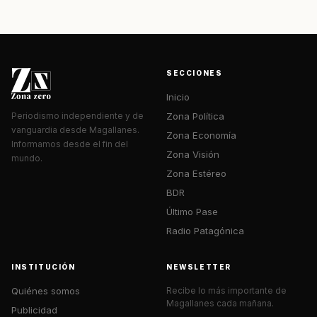
SECCIONES
Inicio
Zona Política
Periodismo independiente y de
vanguardia desde Magallanes.
Zona Economía
Informamos desde el fin del
Zona Visión
mundo.
Zona Estéreo
BDR
Último Pase
Radio Patagónica
INSTITUCIÓN
NEWSLETTER
Quiénes somos
Recibe lo más importante de
Magallanes cada mañana.
Publicidad