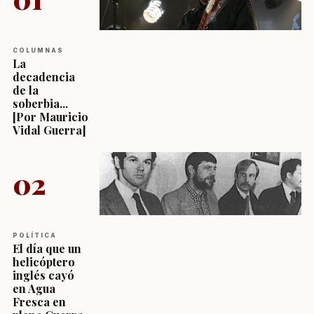
COLUMNAS
La
decadencia
de la
soberbia...
[Por Mauricio
Vidal Guerra]
02
POLÍTICA
El día que un
helicóptero
inglés cayó
en Agua
Fresca en