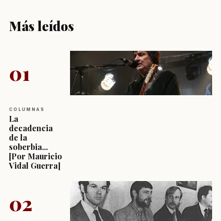
Más leídos
01
COLUMNAS
La
decadencia
de la
soberbia...
[Por Mauricio
Vidal Guerra]
02