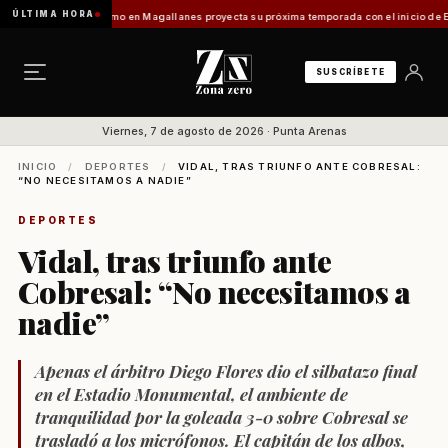
ÚLTIMA HORA
 Vladilo]
Turismo en Magallanes proyecta su próxima temporada con el inicio de Enprotu
SUSCRÍBETE
Viernes, 7 de agosto de 2026 · Punta Arenas
INICIO
/
DEPORTES
/
VIDAL, TRAS TRIUNFO ANTE COBRESAL:
“NO NECESITAMOS A NADIE”
DEPORTES
Vidal, tras triunfo ante
Cobresal: “No necesitamos a
nadie”
Apenas el árbitro Diego Flores dio el silbatazo final
en el Estadio Monumental, el ambiente de
tranquilidad por la goleada 3-0 sobre Cobresal se
trasladó a los micrófonos. El capitán de los albos,