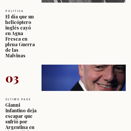
POLÍTICA
El día que un
helicóptero
inglés cayó
en Agua
Fresca en
plena Guerra
de las
Malvinas
03
ÚLTIMO PASE
Gianni
Infantino deja
escapar que
sufrió por
Argentina en