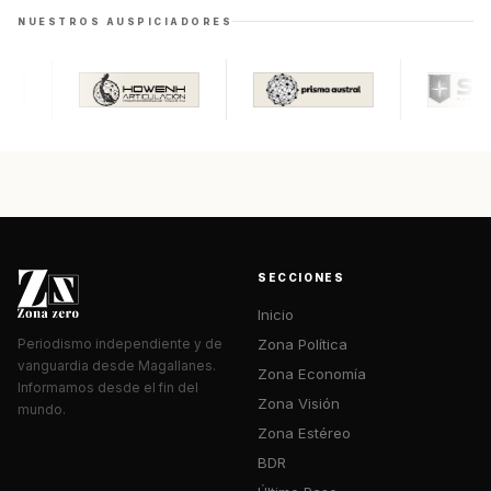
NUESTROS AUSPICIADORES
SECCIONES
Inicio
Zona Política
Periodismo independiente y de
vanguardia desde Magallanes.
Zona Economía
Informamos desde el fin del
Zona Visión
mundo.
Zona Estéreo
BDR