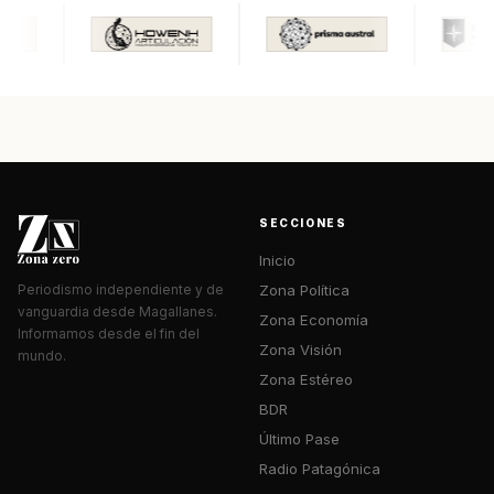
SECCIONES
Inicio
Zona Política
Periodismo independiente y de
vanguardia desde Magallanes.
Zona Economía
Informamos desde el fin del
Zona Visión
mundo.
Zona Estéreo
BDR
Último Pase
Radio Patagónica