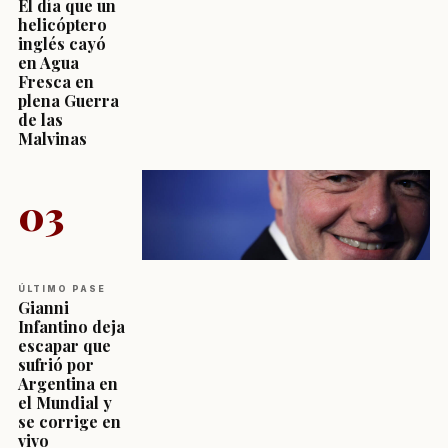
El día que un
helicóptero
inglés cayó
en Agua
Fresca en
plena Guerra
de las
Malvinas
03
ÚLTIMO PASE
Gianni
Infantino deja
escapar que
sufrió por
Argentina en
el Mundial y
se corrige en
vivo