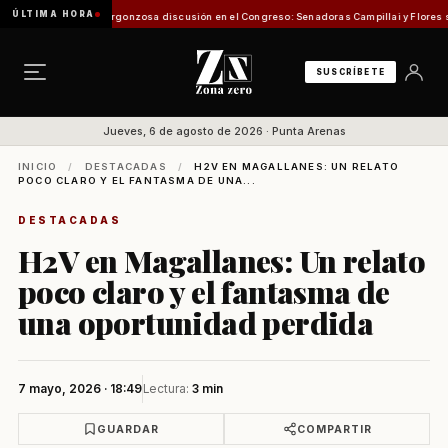
ÚLTIMA HORA
ón de Pesca
Vergonzosa discusión en el Congreso: Senadoras Campillai y Flores se enfre
SUSCRÍBETE
Jueves, 6 de agosto de 2026 · Punta Arenas
INICIO
/
DESTACADAS
/
H2V EN MAGALLANES: UN RELATO
POCO CLARO Y EL FANTASMA DE UNA...
DESTACADAS
H2V en Magallanes: Un relato
poco claro y el fantasma de
una oportunidad perdida
7 mayo, 2026 · 18:49
Lectura:
3 min
GUARDAR
COMPARTIR