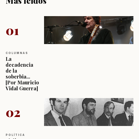
Más leídos
01
COLUMNAS
La
decadencia
de la
soberbia...
[Por Mauricio
Vidal Guerra]
02
POLÍTICA