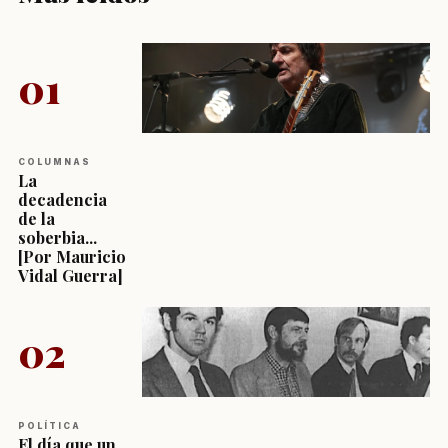
01
COLUMNAS
La
decadencia
de la
soberbia...
[Por Mauricio
Vidal Guerra]
02
POLÍTICA
El día que un