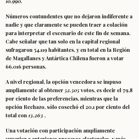
10.990.
Números contundentes que no dejaron indiferente a
nadie y que claramente se pueden traer a colación
para interpretar el escenario de este fin de semana.
Cabe señalar que tan solo en la capital regional
sufragaron
54.119
habitantes, y en total en la Región
de Magallanes y Antártica Chilena
fueron a votar
66.016
personas.
A nivel regional, la opción vencedora se impuso
ampliamente al obtener
52.505
votos, es decir el 79,8
por ciento de las preferencias, mientras que la
opción Rechazo, sólo cosechó el 20,1 por ciento del
total con
13.263
.
Una votación con participación ampliamente
superior a anteriores procesos electorales, y más