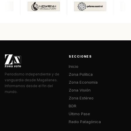
SECCIONES
Inicio
Zona Política
Periodismo independiente y de
vanguardia desde Magallanes.
Zona Economía
Informamos desde el fin del
Zona Visión
mundo.
Zona Estéreo
BDR
Último Pase
Radio Patagónica