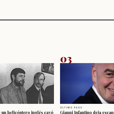
03
ÚLTIMO PASE
e un helicóptero inglés cayó
Gianni Infantino deja escap