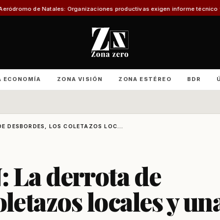
: Organizaciones productivas exigen informe técnico y amenazan con esca
A ECONOMÍA
ZONA VISIÓN
ZONA ESTÉREO
BDR
DE DESBORDES, LOS COLETAZOS LOC...
: La derrota de
letazos locales y un