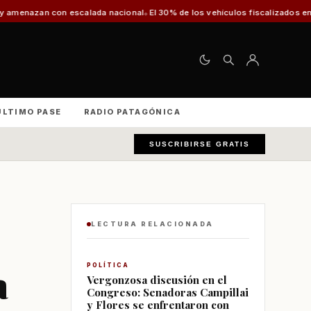
lada nacional
El 30% de los vehículos fiscalizados en Punta Arenas termina
ÚLTIMO PASE
RADIO PATAGÓNICA
SUSCRIBIRSE GRATIS
LECTURA RELACIONADA
a
POLÍTICA
Vergonzosa discusión en el
Congreso: Senadoras Campillai
y Flores se enfrentaron con