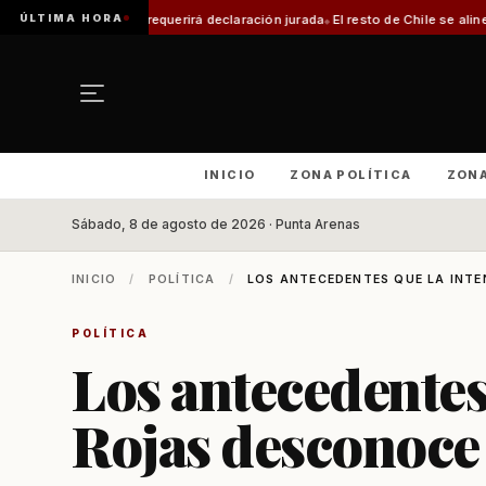
ÚLTIMA HORA
requerirá declaración jurada
El resto de Chile se alineará con Magallanes: 
INICIO
ZONA POLÍTICA
ZON
Sábado, 8 de agosto de 2026 · Punta Arenas
INICIO
/
POLÍTICA
/
LOS ANTECEDENTES QUE LA INTE
POLÍTICA
Los antecedentes
Rojas desconoce 