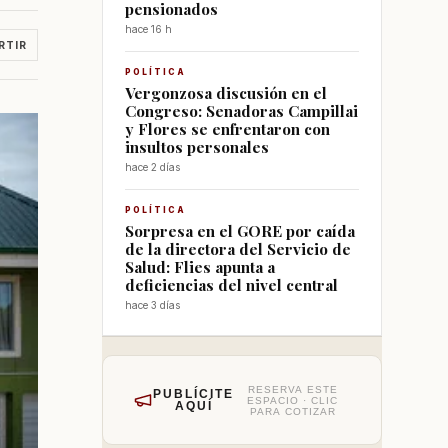
pensionados
hace 16 h
RTIR
POLÍTICA
Vergonzosa discusión en el
Congreso: Senadoras Campillai
y Flores se enfrentaron con
insultos personales
hace 2 días
POLÍTICA
Sorpresa en el GORE por caída
de la directora del Servicio de
Salud: Flies apunta a
deficiencias del nivel central
hace 3 días
RESERVA ESTE
PUBLÍCITE
ESPACIO · CLIC
AQUÍ
PARA COTIZAR