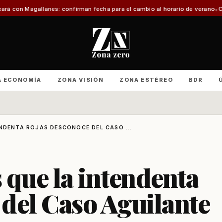
confirman fecha para el cambio al horario de verano
Con foco en infraestruc
A ECONOMÍA
ZONA VISIÓN
ZONA ESTÉREO
BDR
NDENTA ROJAS DESCONOCE DEL CASO ...
 que la intendenta
del Caso Aguilante