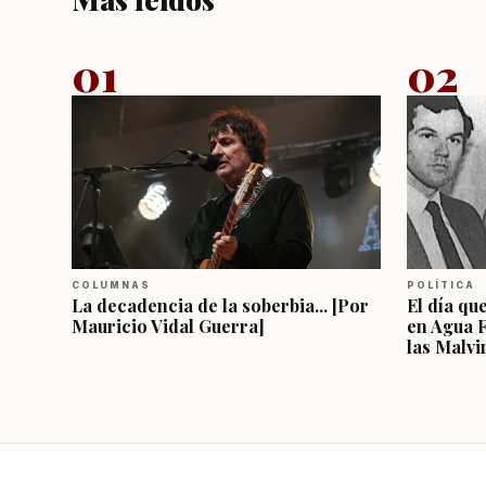
01
02
COLUMNAS
POLÍTICA
La decadencia de la soberbia... [Por
El día qu
Mauricio Vidal Guerra]
en Agua 
las Malvi