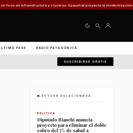
tura y cruceros: Epaustral proyecta la modernización portuaria para el desa
ÚLTIMO PASE
RADIO PATAGÓNICA
SUSCRIBIRSE GRATIS
LECTURA RELACIONADA
POLÍTICA
Diputado Bianchi anuncia
proyecto para eliminar el doble
cobro del 7% de salud a