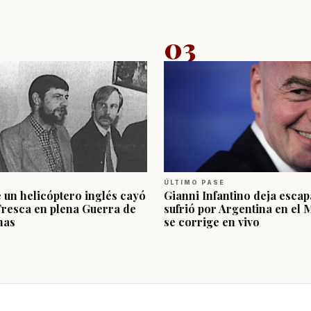
03
ÚLTIMO PASE
e un helicóptero inglés cayó
Gianni Infantino deja escap
Fresca en plena Guerra de
sufrió por Argentina en el 
nas
se corrige en vivo