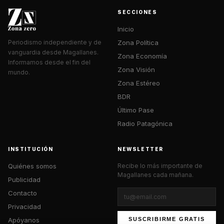
SECCIONES
Inicio
Zona Política
Periodismo independiente y de
vanguardia desde Magallanes.
Zona Economía
Informamos desde el fin del
Zona Visión
mundo.
Zona Estéreo
BDR
Último Pase
Radio Patagónica
INSTITUCIÓN
NEWSLETTER
Quiénes somos
Recibe lo más importante de
Magallanes cada mañana.
Publicidad
Contacto
Privacidad
Apóyanos
SUSCRIBIRME GRATIS