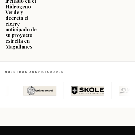
frenado en el
Hidrógeno
Verde y
decreta el
cierre
anticipado de
su proyecto
estrella en
Magallanes
NUESTROS AUSPICIADORES