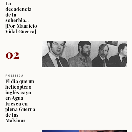
La
decadencia
de la
soberbia...
[Por Mauricio
Vidal Guerra]
02
POLÍTICA
El día que un
helicóptero
inglés cayó
en Agua
Fresca en
plena Guerra
de las
Malvinas