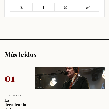
Más leídos
01
COLUMNAS
La
decadencia