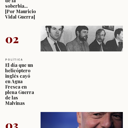
de la
soberbia...
[Por Mauricio
Vidal Guerra]
02
POLÍTICA
El día que un
helicóptero
inglés cayó
en Agua
Fresca en
plena Guerra
de las
Malvinas
03