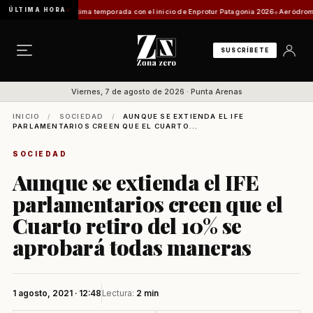
ÚLTIMA HORA
yecta su próxima temporada con el inicio de Enprotur Patagonia 2026
Aeródromo de Nata
SUSCRÍBETE
Viernes, 7 de agosto de 2026 · Punta Arenas
INICIO
/
SOCIEDAD
/
AUNQUE SE EXTIENDA EL IFE
PARLAMENTARIOS CREEN QUE EL CUARTO...
SOCIEDAD
Aunque se extienda el IFE
parlamentarios creen que el
Cuarto retiro del 10% se
aprobará todas maneras
1 agosto, 2021 · 12:48
Lectura:
2 min