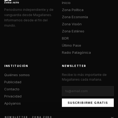
Inicio
Zona Política
Periodismo independiente y de
vanguardia desde Magallanes.
Zona Economía
Informamos desde el fin del
Zona Visión
mundo.
Zona Estéreo
BDR
Último Pase
Radio Patagónica
INSTITUCIÓN
NEWSLETTER
Quiénes somos
Recibe lo más importante de
Magallanes cada mañana.
Publicidad
Contacto
Privacidad
Apóyanos
SUSCRIBIRME GRATIS
NEWSLETTER · ZONA ZERO