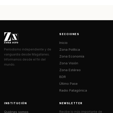
SECCIONES
Inicio
Zona Política
Periodismo independiente y de
vanguardia desde Magallanes.
Zona Economía
Informamos desde el fin del
Zona Visión
mundo.
Zona Estéreo
BDR
Último Pase
Radio Patagónica
INSTITUCIÓN
NEWSLETTER
Quiénes somos
Recibe lo más importante de