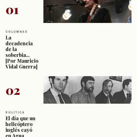
01
COLUMNAS
La
decadencia
de la
soberbia...
[Por Mauricio
Vidal Guerra]
02
POLÍTICA
El día que un
helicóptero
inglés cayó
en Agua