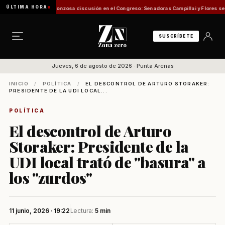
ÚLTIMA HORA
Pesca
Vergonzosa discusión en el Congreso: Senadoras Campillai y Flores se enfrentaron
SUSCRÍBETE
Jueves, 6 de agosto de 2026 · Punta Arenas
INICIO
/
POLÍTICA
/
EL DESCONTROL DE ARTURO STORAKER:
PRESIDENTE DE LA UDI LOCAL...
POLÍTICA
El descontrol de Arturo
Storaker: Presidente de la
UDI local trató de "basura" a
los "zurdos"
11 junio, 2026 · 19:22
Lectura:
5 min