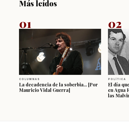
Más leídos
01
02
COLUMNAS
POLÍTICA
La decadencia de la soberbia... [Por
El día qu
Mauricio Vidal Guerra]
en Agua 
las Malvi