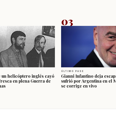
03
ÚLTIMO PASE
e un helicóptero inglés cayó
Gianni Infantino deja escap
Fresca en plena Guerra de
sufrió por Argentina en el 
nas
se corrige en vivo