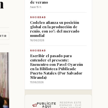
n
de verano
hace 15 h
SOCIEDAD
Codelco afianza su posición
global en la producción de
renio, con 10% del mercado
mundial
RTIR
16/06/2026
SOCIEDAD
Escribir el pasado para
entender el presente:
Encuentro con Pavel Oyarzún
en la Biblioteca Públicade
Puerto Natales (Por Salvador
Miranda)
11/06/2026
RESERVA ESTE
PUBLÍCITE
ESPACIO · CLIC
AQUÍ
PARA COTIZAR