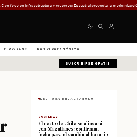
uctura y cruceros: Epaustral proyecta la modernización portuaria para el d
ÚLTIMO PASE
RADIO PATAGÓNICA
SUSCRIBIRSE GRATIS
LECTURA RELACIONADA
r
SOCIEDAD
El resto de Chile se alineará
con Magallanes: confirman
fecha para el cambio al horario