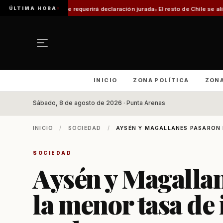
ÚLTIMA HORA
e requerirá declaración jurada
El resto de Chile se alineará con Magallane
INICIO
ZONA POLÍTICA
ZON
Sábado, 8 de agosto de 2026 · Punta Arenas
INICIO
/
SOCIEDAD
/
AYSÉN Y MAGALLANES PASARON D
SOCIEDAD
Aysén y Magallan
la menor tasa de 