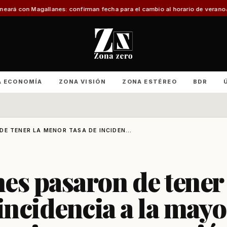
s: confirman fecha para el cambio al horario de verano
Con foco en infraestr
A ECONOMÍA
ZONA VISIÓN
ZONA ESTÉREO
BDR
E TENER LA MENOR TASA DE INCIDEN...
es pasaron de tener
incidencia a la mayo