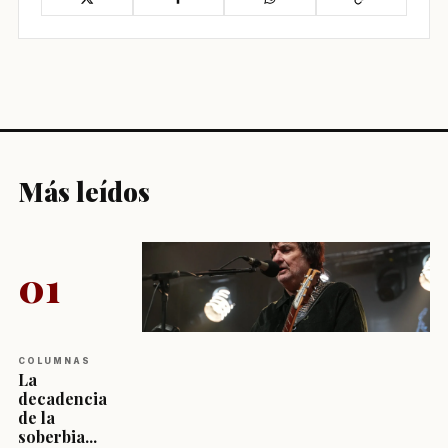
Más leídos
01
COLUMNAS
La
decadencia
de la
soberbia...