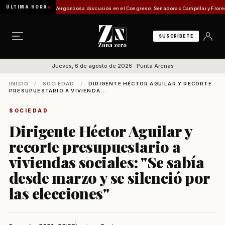
ÚLTIMA HORA
ón de Pesca
Vergonzosa discusión en el Congreso: Senadoras Campillai y Flores se enfr
SUSCRÍBETE
Jueves, 6 de agosto de 2026 · Punta Arenas
INICIO
/
SOCIEDAD
/
DIRIGENTE HÉCTOR AGUILAR Y RECORTE
PRESUPUESTARIO A VIVIENDA...
SOCIEDAD
Dirigente Héctor Aguilar y
recorte presupuestario a
viviendas sociales: ''Se sabía
desde marzo y se silenció por
las elecciones''