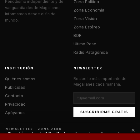
Zona Política
Periodismo independiente y de
vanguardia desde Magallanes.
Zona Economía
Informamos desde el fin del
Zona Visión
mundo.
Zona Estéreo
BDR
Último Pase
Radio Patagónica
INSTITUCIÓN
NEWSLETTER
Quiénes somos
Recibe lo más importante de
Magallanes cada mañana.
Publicidad
Contacto
Privacidad
Apóyanos
SUSCRIBIRME GRATIS
×
NEWSLETTER · ZONA ZERO
¿Te está gustando? Recibe lo mejor cada mañana en tu
correo.
© 2026 Zona Zero Media. Todos los derechos reservados.