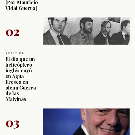
[Por Mauricio
Vidal Guerra]
02
POLÍTICA
El día que un
helicóptero
inglés cayó
en Agua
Fresca en
plena Guerra
de las
Malvinas
03