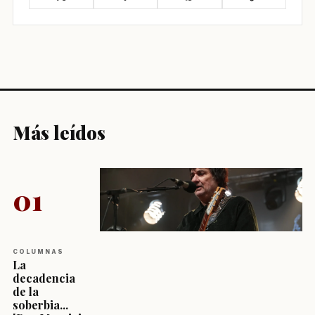
Más leídos
01
COLUMNAS
La
decadencia
de la
soberbia...