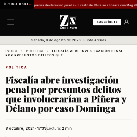
ÚLTIMA HORA
a: trámite requerirá declaración jurada
El resto de Chile se alineará con Magallanes: co
SUSCRÍBETE
Sábado, 8 de agosto de 2026 · Punta Arenas
INICIO
/
POLÍTICA
/
FISCALÍA ABRE INVESTIGACIÓN PENAL
POR PRESUNTOS DELITOS QUE ...
POLÍTICA
Fiscalía abre investigación
penal por presuntos delitos
que involucrarían a Piñera y
Délano por caso Dominga
8 octubre, 2021 · 17:39
Lectura:
2 min