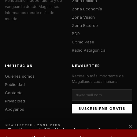
Zona Política
Periodismo independiente y de
vanguardia desde Magallanes.
Zona Economía
Informamos desde el fin del
Zona Visión
mundo.
Zona Estéreo
BDR
Último Pase
Radio Patagónica
INSTITUCIÓN
NEWSLETTER
Quiénes somos
Recibe lo más importante de
Magallanes cada mañana.
Publicidad
Contacto
Privacidad
Apóyanos
SUSCRIBIRME GRATIS
×
NEWSLETTER · ZONA ZERO
¿Te está gustando? Recibe lo mejor cada mañana en tu
correo.
© 2026 Zona Zero Media. Todos los derechos reservados.