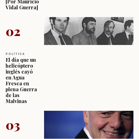
[Por Mauricio
Vidal Guerra]
02
POLÍTICA
El día que un
helicóptero
inglés cayó
en Agua
Fresca en
plena Guerra
de las
Malvinas
03