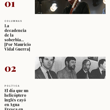
01
COLUMNAS
La
decadencia
de la
soberbia...
[Por Mauricio
Vidal Guerra]
02
POLÍTICA
El día que un
helicóptero
inglés cayó
en Agua
Fresca en