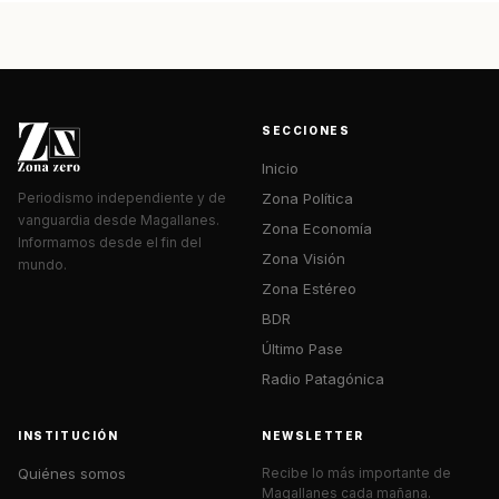
SECCIONES
Inicio
Zona Política
Periodismo independiente y de
vanguardia desde Magallanes.
Zona Economía
Informamos desde el fin del
Zona Visión
mundo.
Zona Estéreo
BDR
Último Pase
Radio Patagónica
INSTITUCIÓN
NEWSLETTER
Quiénes somos
Recibe lo más importante de
Magallanes cada mañana.