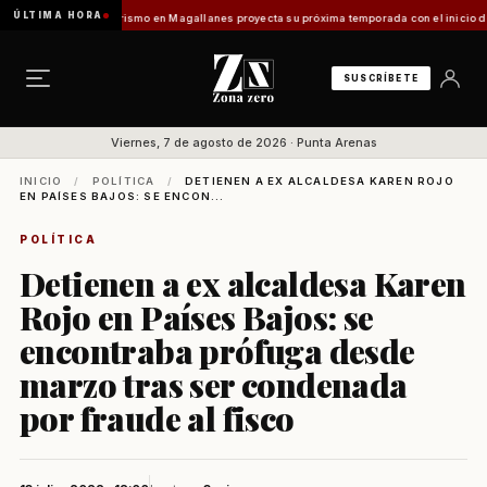
ÚLTIMA HORA
Vladilo]
Turismo en Magallanes proyecta su próxima temporada con el inicio de Enprotur
SUSCRÍBETE
Viernes, 7 de agosto de 2026 · Punta Arenas
INICIO
/
POLÍTICA
/
DETIENEN A EX ALCALDESA KAREN ROJO
EN PAÍSES BAJOS: SE ENCON...
POLÍTICA
Detienen a ex alcaldesa Karen
Rojo en Países Bajos: se
encontraba prófuga desde
marzo tras ser condenada
por fraude al fisco