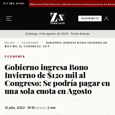
ÚLTIMA HORA
d histórica [Por Mauricio Vidal Guerra]
Informe técnico revela que pista de Aeródromo de
SUSCRÍBETE
Domingo, 9 de agosto de 2026 · Punta Arenas
INICIO
/
ECONOMÍA
/
GOBIERNO INGRESA BONO INVIERNO DE
$120 MIL AL CONGRESO: SE P...
ECONOMÍA
Gobierno ingresa Bono
Invierno de $120 mil al
Congreso: Se podría pagar en
una sola cuota en Agosto
12 julio, 2022 · 19:15
Lectura:
2 min