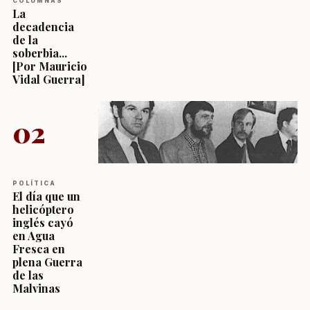
COLUMNAS
La
decadencia
de la
soberbia...
[Por Mauricio
Vidal Guerra]
02
POLÍTICA
El día que un
helicóptero
inglés cayó
en Agua
Fresca en
plena Guerra
de las
Malvinas