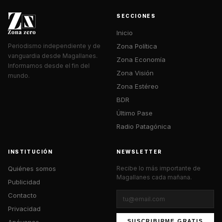
SECCIONES
Inicio
Zona Política
Periodismo independiente y de
vanguardia desde Magallanes.
Zona Economía
Informamos desde el fin del
Zona Visión
mundo.
Zona Estéreo
BDR
Último Pase
Radio Patagónica
INSTITUCIÓN
NEWSLETTER
Quiénes somos
Recibe lo más importante de
Magallanes cada mañana.
Publicidad
Contacto
Privacidad
Apóyanos
SUSCRIBIRME GRATIS