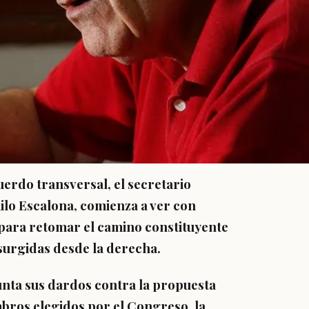
uerdo transversal, el secretario
lo Escalona, comienza a ver con
para retomar el camino constituyente
 surgidas desde la derecha.
unta sus dardos contra la
propuesta
mbros elegidos por el Congreso
, la