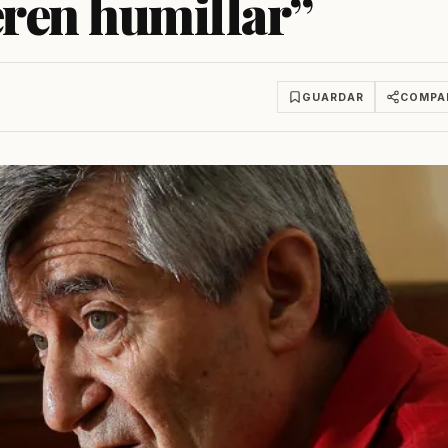
eren humillar”
GUARDAR
COMPA