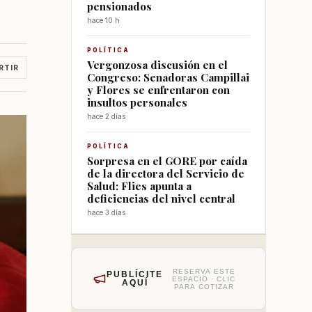
pensionados
hace 10 h
POLÍTICA
Vergonzosa discusión en el
RTIR
Congreso: Senadoras Campillai
y Flores se enfrentaron con
insultos personales
hace 2 días
POLÍTICA
Sorpresa en el GORE por caída
de la directora del Servicio de
Salud: Flies apunta a
deficiencias del nivel central
hace 3 días
RESERVA ESTE
PUBLÍCITE
ESPACIO · CLIC
AQUÍ
PARA COTIZAR