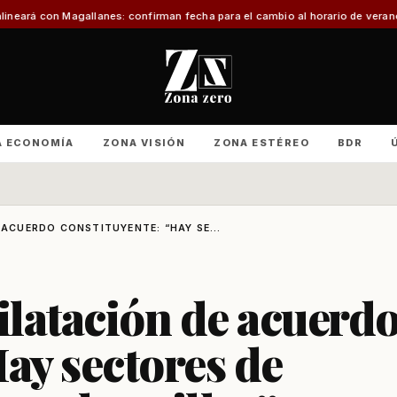
lanes: confirman fecha para el cambio al horario de verano
Con foco en infra
A ECONOMÍA
ZONA VISIÓN
ZONA ESTÉREO
BDR
 ACUERDO CONSTITUYENTE: “HAY SE...
dilatación de acuerd
Hay sectores de