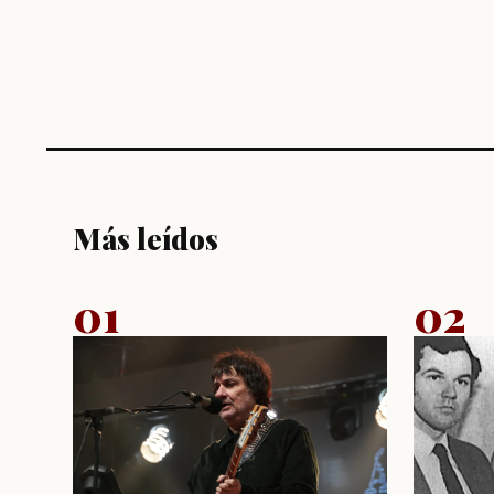
Más leídos
01
02