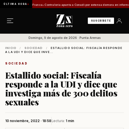
ÚLTIMA HORA
itación de Zona Franca
Contraloría apunta a Conadi por extensa demora en informe coster
SUSCRÍBETE
Domingo, 9 de agosto de 2026 · Punta Arenas
INICIO
/
SOCIEDAD
/
ESTALLIDO SOCIAL: FISCALÍA RESPONDE
A LA UDI Y DICE QUE INVE...
SOCIEDAD
Estallido social: Fiscalía
responde a la UDI y dice que
investiga más de 300 delitos
sexuales
10 noviembre, 2022 · 18:58
Lectura:
1 min