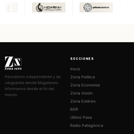
SECCIONES
Inicio
Zona Política
Periodismo independiente y de
vanguardia desde Magallanes.
Zona Economía
Informamos desde el fin del
Zona Visión
mundo.
Zona Estéreo
BDR
Último Pase
Radio Patagónica