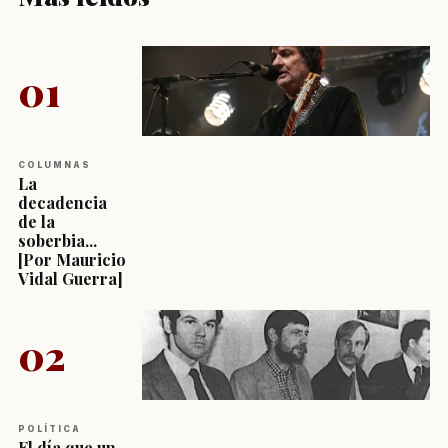
01
COLUMNAS
La
decadencia
de la
soberbia...
[Por Mauricio
Vidal Guerra]
02
POLÍTICA
El día que un