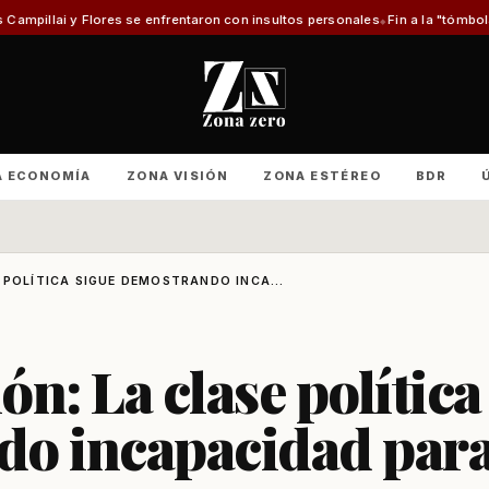
 enfrentaron con insultos personales
Fin a la "tómbola" y retorno del mér
A ECONOMÍA
ZONA VISIÓN
ZONA ESTÉREO
BDR
 POLÍTICA SIGUE DEMOSTRANDO INCA...
n: La clase política
do incapacidad par