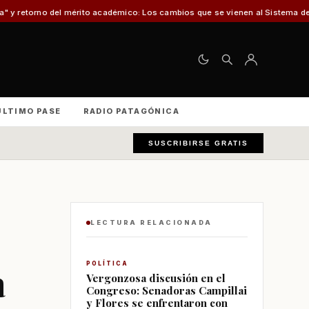
ito académico: Los cambios que se vienen al Sistema de Admisión Escolar (S
ÚLTIMO PASE
RADIO PATAGÓNICA
SUSCRIBIRSE GRATIS
LECTURA RELACIONADA
a
POLÍTICA
Vergonzosa discusión en el
Congreso: Senadoras Campillai
y Flores se enfrentaron con