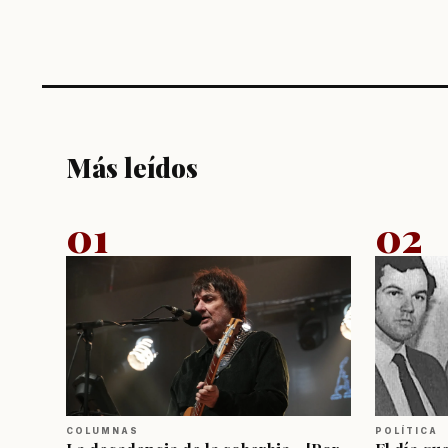
Más leídos
01
02
COLUMNAS
POLÍTICA