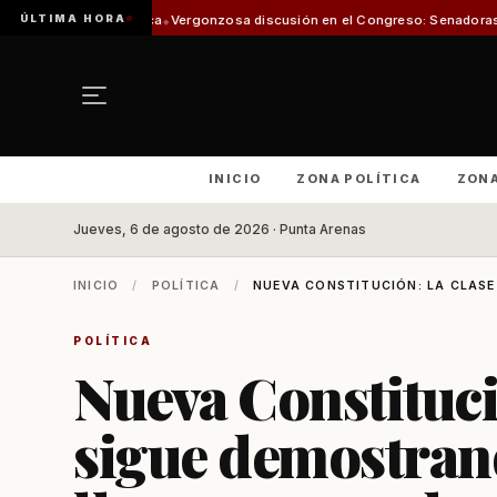
ÚLTIMA HORA
esca
Vergonzosa discusión en el Congreso: Senadoras Campillai y Flores se
INICIO
ZONA POLÍTICA
ZON
Jueves, 6 de agosto de 2026 · Punta Arenas
INICIO
/
POLÍTICA
/
NUEVA CONSTITUCIÓN: LA CLASE
POLÍTICA
Nueva Constitució
sigue demostran