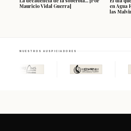
La decadencia de la soberbia... [Por
El día qu
Mauricio Vidal Guerra]
en Agua 
las Malvi
NUESTROS AUSPICIADORES