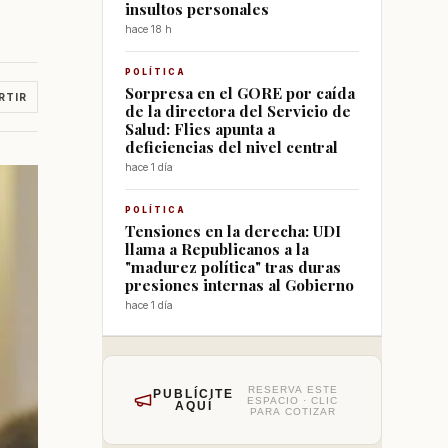
insultos personales
hace 18 h
POLÍTICA
Sorpresa en el GORE por caída
RTIR
de la directora del Servicio de
Salud: Flies apunta a
deficiencias del nivel central
hace 1 día
POLÍTICA
Tensiones en la derecha: UDI
llama a Republicanos a la
"madurez política" tras duras
presiones internas al Gobierno
hace 1 día
RESERVA ESTE
PUBLÍCITE
ESPACIO · CLIC
AQUÍ
PARA COTIZAR