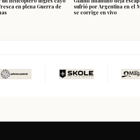
e un helicóptero inglés cayó
Gianni Infantino deja escap
Fresca en plena Guerra de
sufrió por Argentina en el 
nas
se corrige en vivo