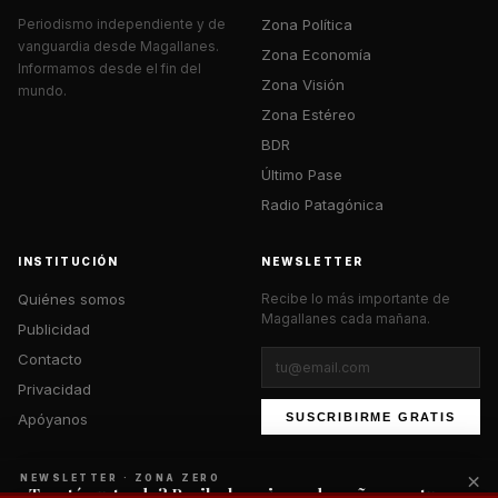
Zona Política
Periodismo independiente y de
vanguardia desde Magallanes.
Zona Economía
Informamos desde el fin del
Zona Visión
mundo.
Zona Estéreo
BDR
Último Pase
Radio Patagónica
INSTITUCIÓN
NEWSLETTER
Quiénes somos
Recibe lo más importante de
Magallanes cada mañana.
Publicidad
Contacto
Privacidad
Apóyanos
SUSCRIBIRME GRATIS
×
NEWSLETTER · ZONA ZERO
¿Te está gustando? Recibe lo mejor cada mañana en tu