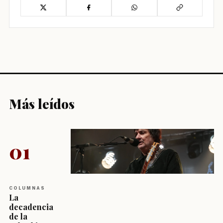
Más leídos
01
COLUMNAS
La
decadencia
de la