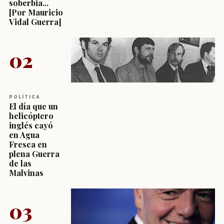
soberbia...
[Por Mauricio
Vidal Guerra]
02
POLÍTICA
El día que un
helicóptero
inglés cayó
en Agua
Fresca en
plena Guerra
de las
Malvinas
03