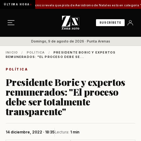
ÚLTIMA HORA
a]
Informe técnico revela que pista de Aeródromo de Natales está en categoría "mala" y 
SUSCRÍBETE
Domingo, 9 de agosto de 2026 · Punta Arenas
INICIO
/
POLÍTICA
/
PRESIDENTE BORIC Y EXPERTOS
REMUNERADOS: "EL PROCESO DEBE SE...
POLÍTICA
Presidente Boric y expertos
remunerados: "El proceso
debe ser totalmente
transparente"
14 diciembre, 2022 · 18:35
Lectura:
1 min