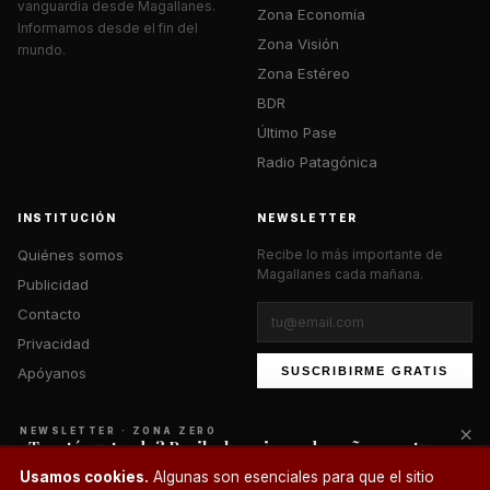
vanguardia desde Magallanes.
Zona Economía
Informamos desde el fin del
Zona Visión
mundo.
Zona Estéreo
BDR
Último Pase
Radio Patagónica
INSTITUCIÓN
NEWSLETTER
Quiénes somos
Recibe lo más importante de
Magallanes cada mañana.
Publicidad
Contacto
Privacidad
Apóyanos
SUSCRIBIRME GRATIS
×
NEWSLETTER · ZONA ZERO
¿Te está gustando? Recibe lo mejor cada mañana en tu
correo.
© 2026 Zona Zero Media. Todos los derechos reservados.
Usamos cookies.
Algunas son esenciales para que el sitio