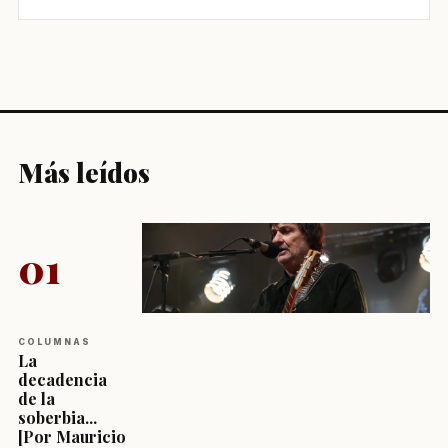
Más leídos
01
COLUMNAS
La
decadencia
de la
soberbia...
[Por Mauricio