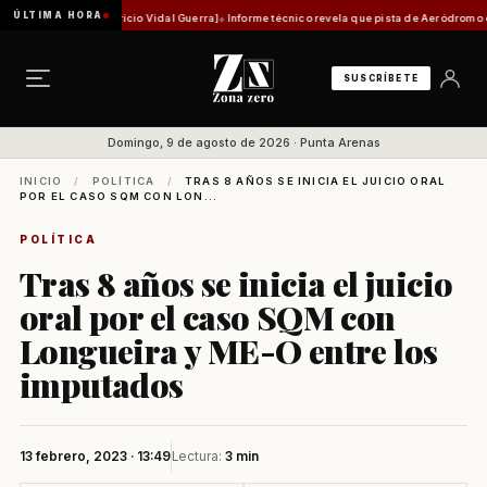
ÚLTIMA HORA
 [Por Mauricio Vidal Guerra]
Informe técnico revela que pista de Aeródromo de Natales e
SUSCRÍBETE
Domingo, 9 de agosto de 2026 · Punta Arenas
INICIO
/
POLÍTICA
/
TRAS 8 AÑOS SE INICIA EL JUICIO ORAL
POR EL CASO SQM CON LON...
POLÍTICA
Tras 8 años se inicia el juicio
oral por el caso SQM con
Longueira y ME-O entre los
imputados
13 febrero, 2023 · 13:49
Lectura:
3 min