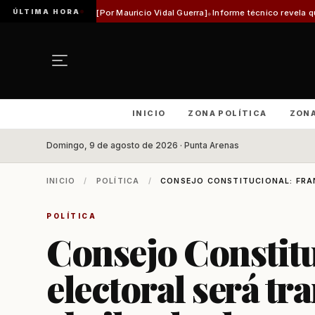
ÚLTIMA HORA
rica [Por Mauricio Vidal Guerra]
Informe técnico revela que pista de Aeródro
INICIO
ZONA POLÍTICA
ZON
Domingo, 9 de agosto de 2026 · Punta Arenas
INICIO
/
POLÍTICA
/
CONSEJO CONSTITUCIONAL: FRAN
POLÍTICA
Consejo Constitu
electoral será tr