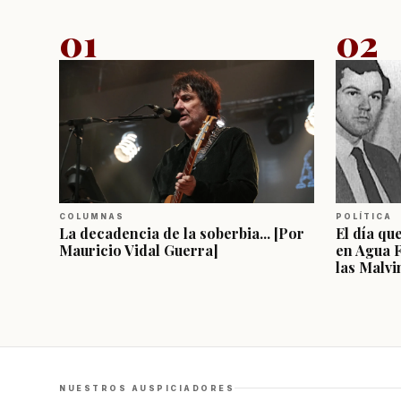
01
02
COLUMNAS
POLÍTICA
La decadencia de la soberbia... [Por
El día qu
Mauricio Vidal Guerra]
en Agua 
las Malvi
NUESTROS AUSPICIADORES