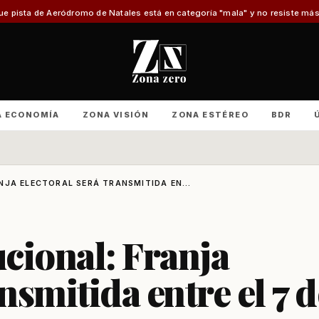
mo de Natales está en categoría "mala" y no resiste más reparaciones
Advi
A ECONOMÍA
ZONA VISIÓN
ZONA ESTÉREO
BDR
JA ELECTORAL SERÁ TRANSMITIDA EN...
cional: Franja
ansmitida entre el 7 d