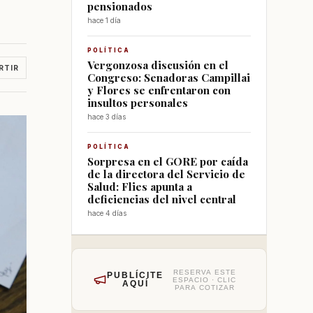
pensionados
hace 1 día
POLÍTICA
Vergonzosa discusión en el
RTIR
Congreso: Senadoras Campillai
y Flores se enfrentaron con
insultos personales
hace 3 días
POLÍTICA
Sorpresa en el GORE por caída
de la directora del Servicio de
Salud: Flies apunta a
deficiencias del nivel central
hace 4 días
RESERVA ESTE
PUBLÍCITE
ESPACIO · CLIC
AQUÍ
PARA COTIZAR