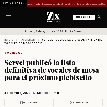
ÚLTIMA HORA
tica: trámite requerirá declaración jurada
El resto de Chile se alineará con Magallanes:
SUSCRÍBETE
Sábado, 8 de agosto de 2026 · Punta Arenas
INICIO
/
SOCIEDAD
/
SERVEL PUBLICÓ LA LISTA DEFINITIVA DE
VOCALES DE MESA PARA E...
SOCIEDAD
Servel publicó la lista
definitiva de vocales de mesa
para el próximo plebiscito
3 diciembre, 2023 · 12:43
Lectura:
1 min
GUARDAR
COMPARTIR