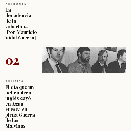
COLUMNAS
La
decadencia
de la
soberbia...
[Por Mauricio
Vidal Guerra]
02
POLÍTICA
El día que un
helicóptero
inglés cayó
en Agua
Fresca en
plena Guerra
de las
Malvinas