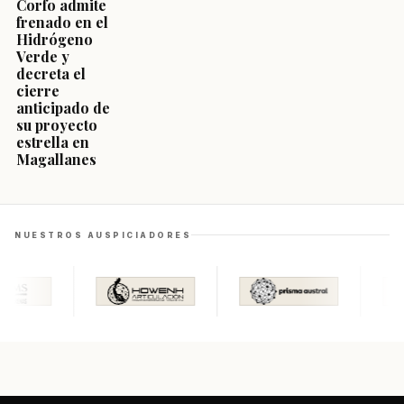
Corfo admite
frenado en el
Hidrógeno
Verde y
decreta el
cierre
anticipado de
su proyecto
estrella en
Magallanes
NUESTROS AUSPICIADORES