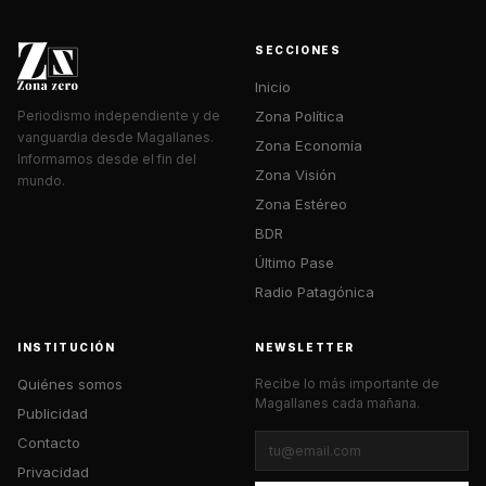
SECCIONES
Inicio
Zona Política
Periodismo independiente y de
vanguardia desde Magallanes.
Zona Economía
Informamos desde el fin del
Zona Visión
mundo.
Zona Estéreo
BDR
Último Pase
Radio Patagónica
INSTITUCIÓN
NEWSLETTER
Quiénes somos
Recibe lo más importante de
Magallanes cada mañana.
Publicidad
Contacto
Privacidad