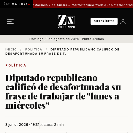
ÚLTIMA HORA
ad histórica [Por Mauricio Vidal Guerra]
Informe técnico revela que pista de Aeródromo de
SUSCRÍBETE
Domingo, 9 de agosto de 2026 · Punta Arenas
INICIO
/
POLÍTICA
/
DIPUTADO REPUBLICANO CALIFICÓ DE
DESAFORTUNADA SU FRASE DE T...
POLÍTICA
Diputado republicano
calificó de desafortunada su
frase de trabajar de "lunes a
miércoles"
3 junio, 2026 · 19:31
Lectura:
2 min