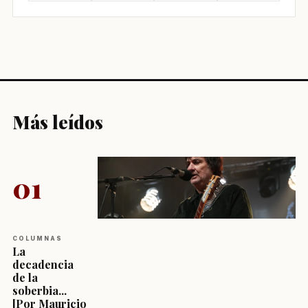
Más leídos
01
COLUMNAS
La
decadencia
de la
soberbia...
[Por Mauricio