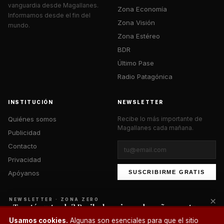
vanguardia desde Magallanes.
Zona Economía
Informamos desde el fin del
Zona Visión
mundo.
Zona Estéreo
BDR
Último Pase
Radio Patagónica
INSTITUCIÓN
NEWSLETTER
Quiénes somos
Recibe lo más importante de
Magallanes cada mañana.
Publicidad
Contacto
Privacidad
Apóyanos
SUSCRIBIRME GRATIS
×
NEWSLETTER · ZONA ZERO
¿Te está gustando? Recibe lo mejor cada mañana en tu
correo.
© 2026 Zona Zero Media. Todos los derechos reservados.
Usamos cookies.
Algunas son esenciales para que el sitio