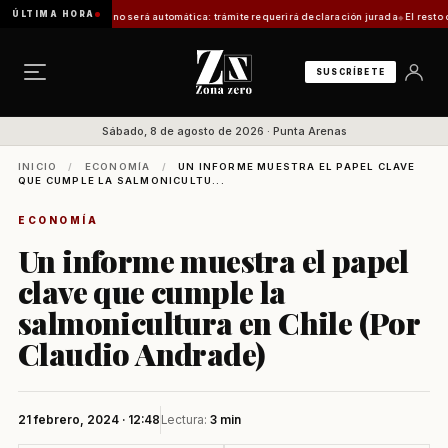
ÚLTIMA HORA
s mayores no será automática: trámite requerirá declaración jurada
El resto de Chile s
SUSCRÍBETE
Sábado, 8 de agosto de 2026 · Punta Arenas
INICIO
/
ECONOMÍA
/
UN INFORME MUESTRA EL PAPEL CLAVE
QUE CUMPLE LA SALMONICULTU...
ECONOMÍA
Un informe muestra el papel
clave que cumple la
salmonicultura en Chile (Por
Claudio Andrade)
21 febrero, 2024 · 12:48
Lectura:
3 min