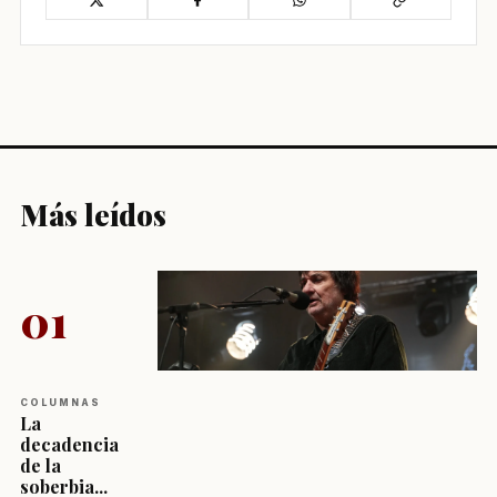
Más leídos
01
COLUMNAS
La
decadencia
de la
soberbia...