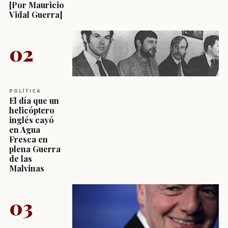
[Por Mauricio
Vidal Guerra]
02
POLÍTICA
El día que un
helicóptero
inglés cayó
en Agua
Fresca en
plena Guerra
de las
Malvinas
03