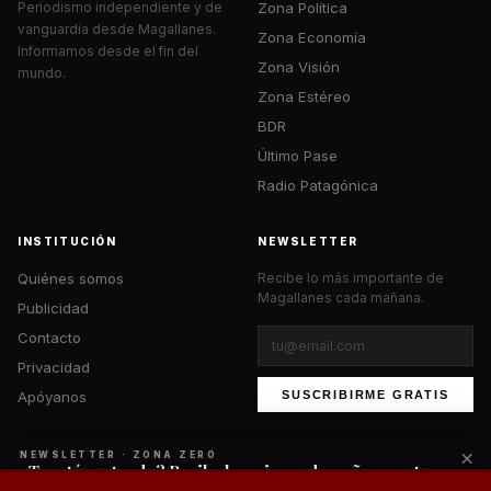
Zona Política
Periodismo independiente y de
vanguardia desde Magallanes.
Zona Economía
Informamos desde el fin del
Zona Visión
mundo.
Zona Estéreo
BDR
Último Pase
Radio Patagónica
INSTITUCIÓN
NEWSLETTER
Quiénes somos
Recibe lo más importante de
Magallanes cada mañana.
Publicidad
Contacto
Privacidad
Apóyanos
SUSCRIBIRME GRATIS
×
NEWSLETTER · ZONA ZERO
¿Te está gustando? Recibe lo mejor cada mañana en tu