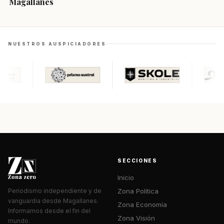
Magallanes
NUESTROS AUSPICIADORES
SECCIONES
Inicio
Zona Política
Periodismo independiente y de
vanguardia desde Magallanes.
Zona Economía
Informamos desde el fin del
Zona Visión
mundo.