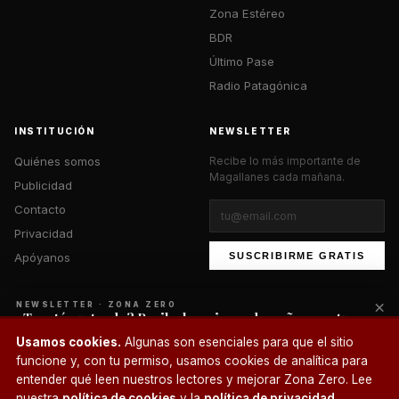
Zona Estéreo
BDR
Último Pase
Radio Patagónica
INSTITUCIÓN
NEWSLETTER
Quiénes somos
Recibe lo más importante de
Magallanes cada mañana.
Publicidad
Contacto
Privacidad
Apóyanos
SUSCRIBIRME GRATIS
×
NEWSLETTER · ZONA ZERO
¿Te está gustando? Recibe lo mejor cada mañana en tu
correo.
© 2026 Zona Zero Media. Todos los derechos reservados.
Usamos cookies.
Algunas son esenciales para que el sitio
¿Un café?
funcione y, con tu permiso, usamos cookies de analítica para
SUSCRIBIRME
entender qué leen nuestros lectores y mejorar Zona Zero. Lee
nuestra
política de cookies
y la
política de privacidad
.