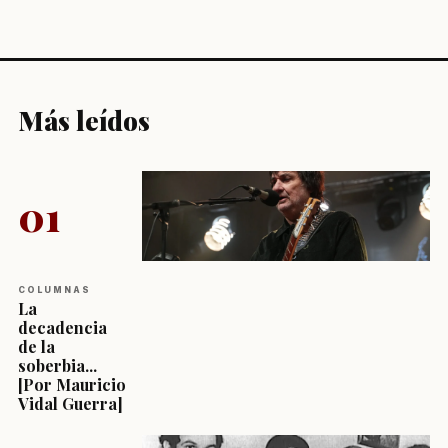
Más leídos
01
COLUMNAS
La
decadencia
de la
soberbia...
[Por Mauricio
Vidal Guerra]