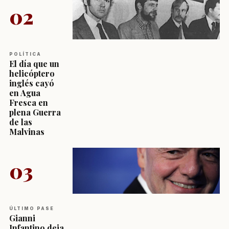
02
POLÍTICA
El día que un
helicóptero
inglés cayó
en Agua
Fresca en
plena Guerra
de las
Malvinas
03
ÚLTIMO PASE
Gianni
Infantino deja