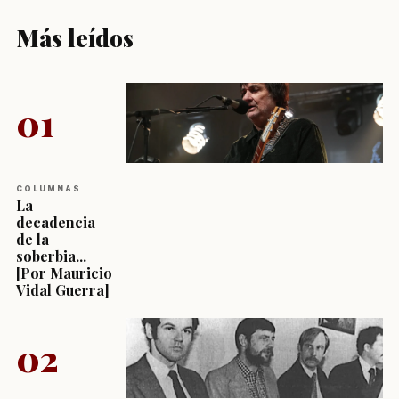
Más leídos
01
COLUMNAS
La
decadencia
de la
soberbia...
[Por Mauricio
Vidal Guerra]
02