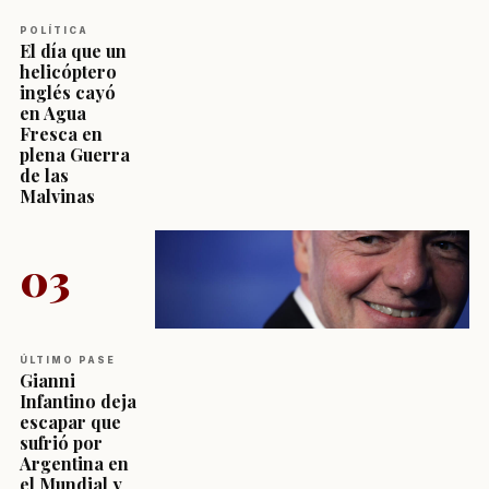
POLÍTICA
El día que un
helicóptero
inglés cayó
en Agua
Fresca en
plena Guerra
de las
Malvinas
03
ÚLTIMO PASE
Gianni
Infantino deja
escapar que
sufrió por
Argentina en
el Mundial y