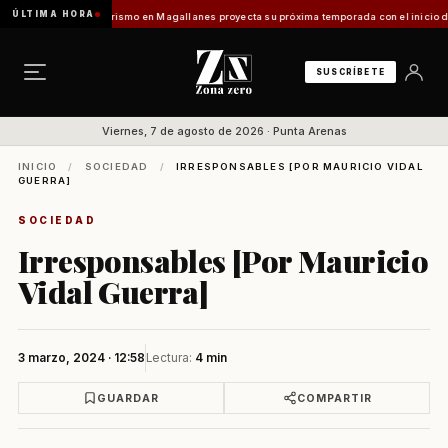
ÚLTIMA HORA
 Vladilo]
Turismo en Magallanes proyecta su próxima temporada con el inicio de Enprotu
SUSCRÍBETE
Viernes, 7 de agosto de 2026 · Punta Arenas
INICIO
/
SOCIEDAD
/
IRRESPONSABLES [POR MAURICIO VIDAL
GUERRA]
SOCIEDAD
Irresponsables [Por Mauricio
Vidal Guerra]
3 marzo, 2024 · 12:58
Lectura:
4 min
GUARDAR
COMPARTIR