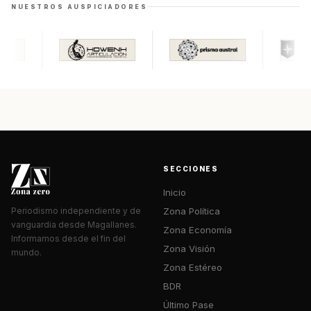
NUESTROS AUSPICIADORES
SECCIONES
Inicio
Zona Política
Periodismo independiente y de
vanguardia desde Magallanes.
Zona Economía
Informamos desde el fin del
Zona Visión
mundo.
Zona Estéreo
BDR
Último Pase