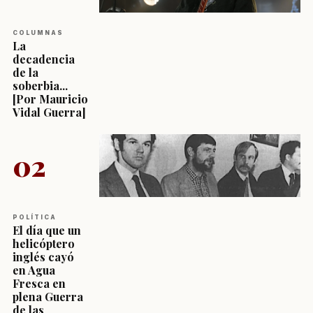
COLUMNAS
La
decadencia
de la
soberbia...
[Por Mauricio
Vidal Guerra]
02
POLÍTICA
El día que un
helicóptero
inglés cayó
en Agua
Fresca en
plena Guerra
de las