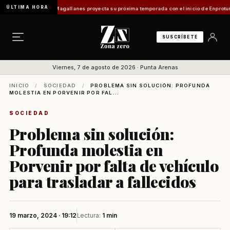
ÚLTIMA HORA
o]
Turismo en Magallanes proyecta su próxima temporada con el inicio de Enprotur Patag
SUSCRÍBETE
Viernes, 7 de agosto de 2026 · Punta Arenas
INICIO
/
SOCIEDAD
/
PROBLEMA SIN SOLUCIÓN: PROFUNDA
MOLESTIA EN PORVENIR POR FAL...
SOCIEDAD
Problema sin solución:
Profunda molestia en
Porvenir por falta de vehículo
para trasladar a fallecidos
19 marzo, 2024 · 19:12
Lectura:
1 min