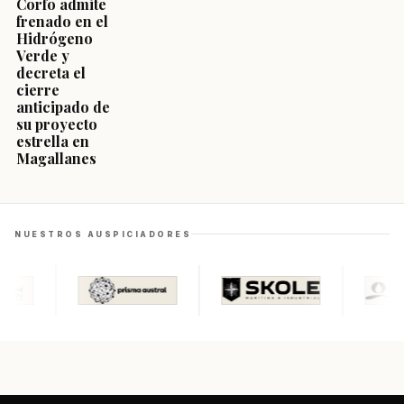
Corfo admite
frenado en el
Hidrógeno
Verde y
decreta el
cierre
anticipado de
su proyecto
estrella en
Magallanes
NUESTROS AUSPICIADORES