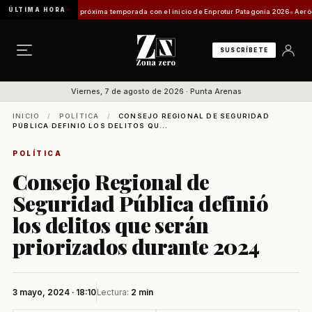
ÚLTIMA HORA
oyecta su próxima temporada con el inicio de Enprotur Patagonia 2026
Aeródromo de Nat
SUSCRÍBETE
Viernes, 7 de agosto de 2026 · Punta Arenas
INICIO
/
POLÍTICA
/
CONSEJO REGIONAL DE SEGURIDAD
PÚBLICA DEFINIÓ LOS DELITOS QU...
POLÍTICA
Consejo Regional de
Seguridad Pública definió
los delitos que serán
priorizados durante 2024
3 mayo, 2024 · 18:10
Lectura:
2 min