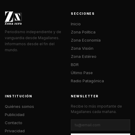
SECCIONES
Inicio
Zona Política
Periodismo independiente y de
vanguardia desde Magallanes.
Zona Economía
Informamos desde el fin del
Zona Visión
mundo.
Zona Estéreo
BDR
Último Pase
Radio Patagónica
INSTITUCIÓN
NEWSLETTER
Quiénes somos
Recibe lo más importante de
Magallanes cada mañana.
Publicidad
Contacto
Privacidad