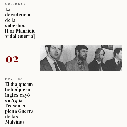
COLUMNAS
La
decadencia
de la
soberbia...
[Por Mauricio
Vidal Guerra]
02
POLÍTICA
El día que un
helicóptero
inglés cayó
en Agua
Fresca en
plena Guerra
de las
Malvinas