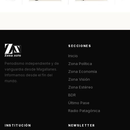
SECCIONES
Inicio
Zona Política
Periodismo independiente y de
vanguardia desde Magallanes.
Zona Economía
Informamos desde el fin del
Zona Visión
mundo.
Zona Estéreo
BDR
Último Pase
Radio Patagónica
INSTITUCIÓN
NEWSLETTER