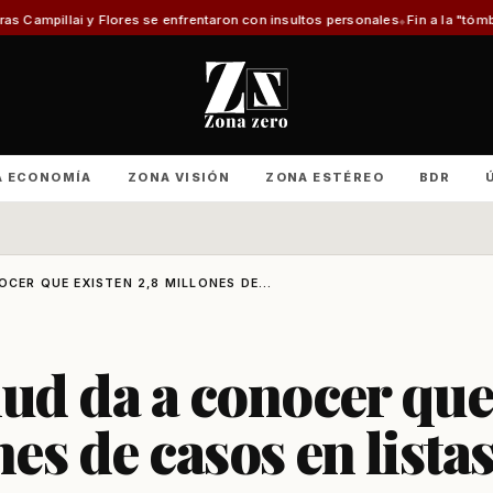
res se enfrentaron con insultos personales
Fin a la "tómbola" y retorno d
A ECONOMÍA
ZONA VISIÓN
ZONA ESTÉREO
BDR
CER QUE EXISTEN 2,8 MILLONES DE...
lud da a conocer que
nes de casos en lista