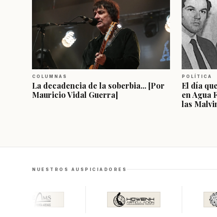
COLUMNAS
POLÍTICA
La decadencia de la soberbia... [Por
El día qu
Mauricio Vidal Guerra]
en Agua 
las Malvi
NUESTROS AUSPICIADORES