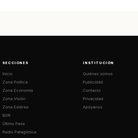
SECCIONES
INSTITUCIÓN
Inicio
Quiénes somos
Zona Política
Publicidad
Zona Economía
Contacto
Zona Visión
Privacidad
Zona Estéreo
Apóyanos
BDR
Último Pase
Radio Patagónica