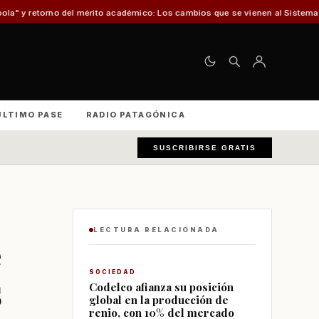
el mérito académico: Los cambios que se vienen al Sistema de Admisión Esco
ÚLTIMO PASE
RADIO PATAGÓNICA
SUSCRIBIRSE GRATIS
LECTURA RELACIONADA
s
SOCIEDAD
Codelco afianza su posición
global en la producción de
renio, con 10% del mercado