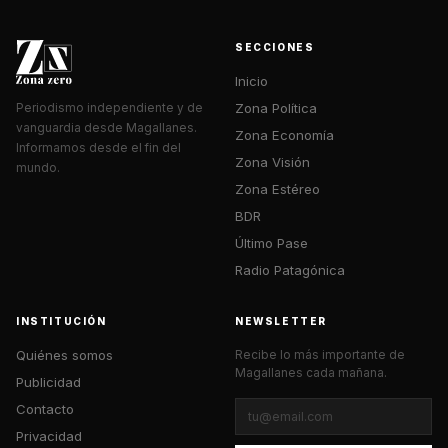
SECCIONES
Inicio
Zona Política
Periodismo independiente y de
vanguardia desde Magallanes.
Zona Economía
Informamos desde el fin del
Zona Visión
mundo.
Zona Estéreo
BDR
Último Pase
Radio Patagónica
INSTITUCIÓN
NEWSLETTER
Quiénes somos
Recibe lo más importante de
Magallanes cada mañana.
Publicidad
Contacto
Privacidad