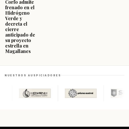
Corfo admite
frenado en el
Hidrógeno
Verde y
decreta el
cierre
anticipado de
su proyecto
estrella en
Magallanes
NUESTROS AUSPICIADORES