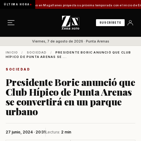
ÚLTIMA HORA
ladilo]
Turismo en Magallanes proyecta su próxima temporada con el inicio de Enprotur 
SUSCRÍBETE
Viernes, 7 de agosto de 2026 · Punta Arenas
INICIO
/
SOCIEDAD
/
PRESIDENTE BORIC ANUNCIÓ QUE CLUB
HÍPICO DE PUNTA ARENAS SE ...
SOCIEDAD
Presidente Boric anunció que
Club Hípico de Punta Arenas
se convertirá en un parque
urbano
27 junio, 2024 · 20:31
Lectura:
2 min