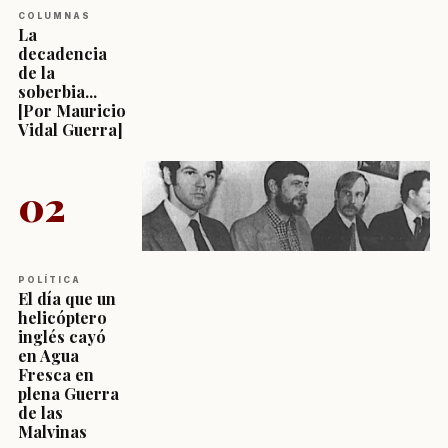
COLUMNAS
La
decadencia
de la
soberbia...
[Por Mauricio
Vidal Guerra]
02
POLÍTICA
El día que un
helicóptero
inglés cayó
en Agua
Fresca en
plena Guerra
de las
Malvinas