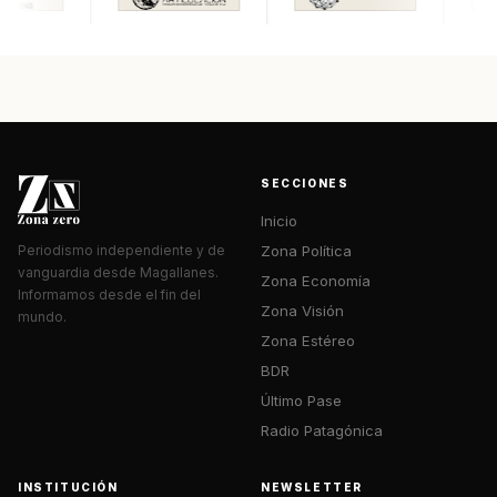
SECCIONES
Inicio
Zona Política
Periodismo independiente y de
vanguardia desde Magallanes.
Zona Economía
Informamos desde el fin del
Zona Visión
mundo.
Zona Estéreo
BDR
Último Pase
Radio Patagónica
INSTITUCIÓN
NEWSLETTER