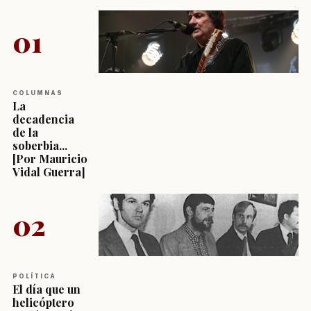
01
COLUMNAS
La
decadencia
de la
soberbia...
[Por Mauricio
Vidal Guerra]
02
POLÍTICA
El día que un
helicóptero