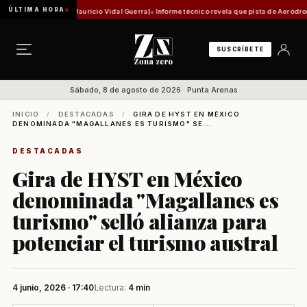
ÚLTIMA HORA
stórica [Por Mauricio Vidal Guerra]
Informe técnico revela que pista de Aeródromo de Nat
SUSCRÍBETE
Sábado, 8 de agosto de 2026 · Punta Arenas
INICIO
/
DESTACADAS
/
GIRA DE HYST EN MÉXICO
DENOMINADA "MAGALLANES ES TURISMO" SE...
DESTACADAS
Gira de HYST en México
denominada "Magallanes es
turismo" selló alianza para
potenciar el turismo austral
4 junio, 2026 · 17:40
Lectura:
4 min