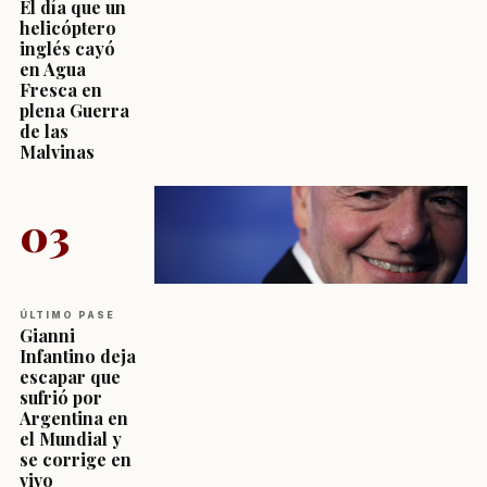
El día que un
helicóptero
inglés cayó
en Agua
Fresca en
plena Guerra
de las
Malvinas
03
ÚLTIMO PASE
Gianni
Infantino deja
escapar que
sufrió por
Argentina en
el Mundial y
se corrige en
vivo