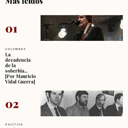
Más leídos
01
COLUMNAS
La
decadencia
de la
soberbia...
[Por Mauricio
Vidal Guerra]
02
POLÍTICA