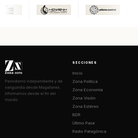
SECCIONES
Inicio
Zona Política
Periodismo independiente y de
vanguardia desde Magallanes.
Zona Economía
Informamos desde el fin del
Zona Visión
mundo.
Zona Estéreo
BDR
Último Pase
Radio Patagónica