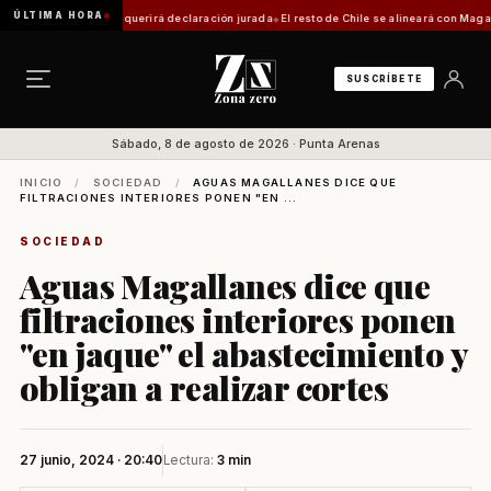
ÚLTIMA HORA
ca: trámite requerirá declaración jurada
El resto de Chile se alineará con Magallanes: c
SUSCRÍBETE
Sábado, 8 de agosto de 2026 · Punta Arenas
INICIO
/
SOCIEDAD
/
AGUAS MAGALLANES DICE QUE
FILTRACIONES INTERIORES PONEN "EN ...
SOCIEDAD
Aguas Magallanes dice que
filtraciones interiores ponen
"en jaque" el abastecimiento y
obligan a realizar cortes
27 junio, 2024 · 20:40
Lectura:
3 min