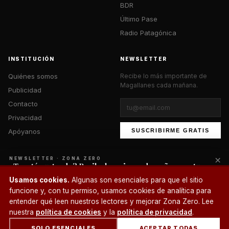
BDR
Último Pase
Radio Patagónica
INSTITUCIÓN
NEWSLETTER
Quiénes somos
Recibe lo más importante de
Magallanes cada mañana.
Publicidad
Contacto
Privacidad
Apóyanos
SUSCRIBIRME GRATIS
×
NEWSLETTER · ZONA ZERO
¿Te está gustando? Recibe lo mejor cada mañana en tu
correo.
© 2026 Zona Zero Media. Todos los derechos reservados.
Usamos cookies.
Algunas son esenciales para que el sitio
¿Un café?
funcione y, con tu permiso, usamos cookies de analítica para
SUSCRIBIRME
entender qué leen nuestros lectores y mejorar Zona Zero. Lee
nuestra
política de cookies
y la
política de privacidad
.
SOLO ESENCIALES
ACEPTAR TODAS