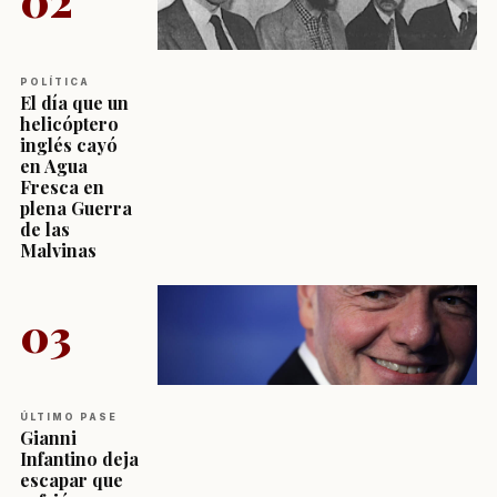
POLÍTICA
El día que un
helicóptero
inglés cayó
en Agua
Fresca en
plena Guerra
de las
Malvinas
03
ÚLTIMO PASE
Gianni
Infantino deja
escapar que