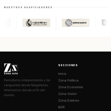
NUESTROS AUSPICIADORES
SECCIONES
Inicio
Zona Política
Periodismo independiente y de
vanguardia desde Magallanes.
Zona Economía
Informamos desde el fin del
Zona Visión
mundo.
Zona Estéreo
BDR