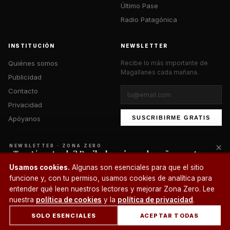
Último Pase
Radio Patagónica
INSTITUCIÓN
NEWSLETTER
Quiénes somos
Recibe lo más importante de
Magallanes cada mañana.
Publicidad
Contacto
Privacidad
Apóyanos
SUSCRIBIRME GRATIS
×
NEWSLETTER · ZONA ZERO
¿Te está gustando? Recibe lo mejor cada mañana en tu
correo.
© 2026 Zona Zero Media. Todos los derechos reservados.
Usamos cookies.
Algunas son esenciales para que el sitio
¿Un café?
funcione y, con tu permiso, usamos cookies de analítica para
SUSCRIBIRME
entender qué leen nuestros lectores y mejorar Zona Zero. Lee
nuestra
política de cookies
y la
política de privacidad
.
SOLO ESENCIALES
ACEPTAR TODAS
INICIO
SECCIONES
BUSCAR
CUENTA