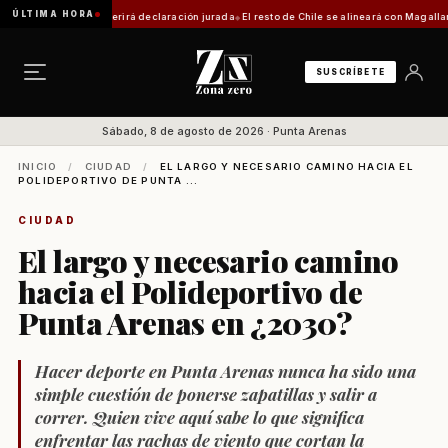
ÚLTIMA HORA
 trámite requerirá declaración jurada
El resto de Chile se alineará con Magallanes: conf
SUSCRÍBETE
Sábado, 8 de agosto de 2026 · Punta Arenas
INICIO
/
CIUDAD
/
EL LARGO Y NECESARIO CAMINO HACIA EL
POLIDEPORTIVO DE PUNTA ...
CIUDAD
El largo y necesario camino
hacia el Polideportivo de
Punta Arenas en ¿2030?
Hacer deporte en Punta Arenas nunca ha sido una
simple cuestión de ponerse zapatillas y salir a
correr. Quien vive aquí sabe lo que significa
enfrentar las rachas de viento que cortan la