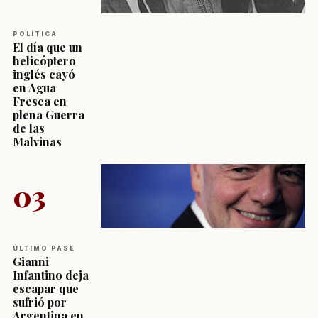
POLÍTICA
El día que un
helicóptero
inglés cayó
en Agua
Fresca en
plena Guerra
de las
Malvinas
03
ÚLTIMO PASE
Gianni
Infantino deja
escapar que
sufrió por
Argentina en