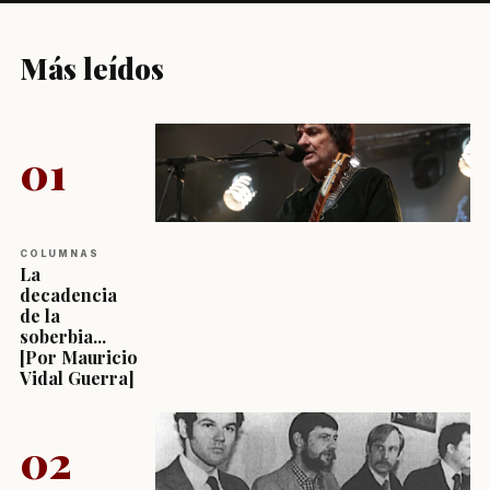
Más leídos
01
COLUMNAS
La
decadencia
de la
soberbia...
[Por Mauricio
Vidal Guerra]
02