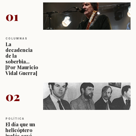
01
COLUMNAS
La
decadencia
de la
soberbia...
[Por Mauricio
Vidal Guerra]
02
POLÍTICA
El día que un
helicóptero
inglés cayó