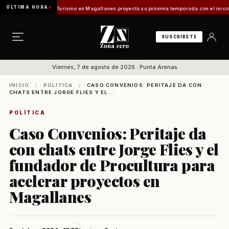
ÚLTIMA HORA
entes Vladilo]
Turismo en Magallanes proyecta su próxima temporada con el inicio de Enp
SUSCRÍBETE
Viernes, 7 de agosto de 2026 · Punta Arenas
INICIO
/
POLÍTICA
/
CASO CONVENIOS: PERITAJE DA CON
CHATS ENTRE JORGE FLIES Y EL...
POLÍTICA
Caso Convenios: Peritaje da
con chats entre Jorge Flies y el
fundador de Procultura para
acelerar proyectos en
Magallanes