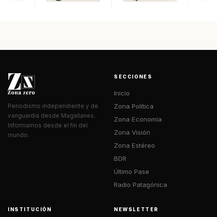
SECCIONES
Inicio
Zona Política
Periodismo independiente y de
vanguardia desde Magallanes.
Zona Economía
Informamos desde el fin del
Zona Visión
mundo.
Zona Estéreo
BDR
Último Pase
Radio Patagónica
INSTITUCIÓN
NEWSLETTER