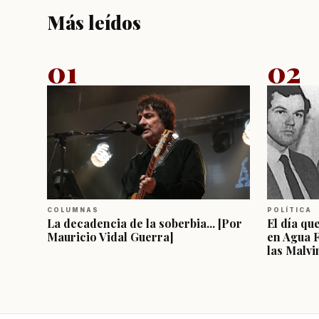
Más leídos
01
02
COLUMNAS
POLÍTICA
La decadencia de la soberbia... [Por
El día qu
Mauricio Vidal Guerra]
en Agua 
las Malvi