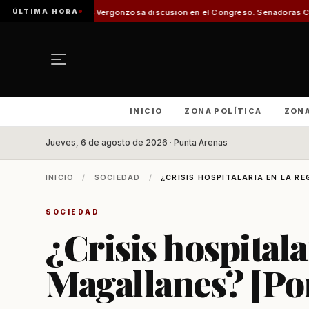
ÚLTIMA HORA
a
Vergonzosa discusión en el Congreso: Senadoras Campillai y Flores se e
INICIO
ZONA POLÍTICA
ZON
Jueves, 6 de agosto de 2026 · Punta Arenas
INICIO
/
SOCIEDAD
/
¿CRISIS HOSPITALARIA EN LA RE
SOCIEDAD
¿Crisis hospitala
Magallanes? [Por