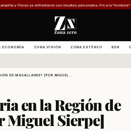
nfrentaron con insultos personales
Fin a la "tómbola" y retorno del mérit
A ECONOMÍA
ZONA VISIÓN
ZONA ESTÉREO
BDR
GIÓN DE MAGALLANES? [POR MIGUEL...
ria en la Región de
 Miguel Sierpe]