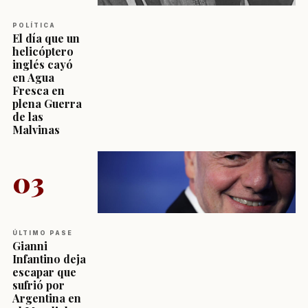
POLÍTICA
El día que un
helicóptero
inglés cayó
en Agua
Fresca en
plena Guerra
de las
Malvinas
03
ÚLTIMO PASE
Gianni
Infantino deja
escapar que
sufrió por
Argentina en