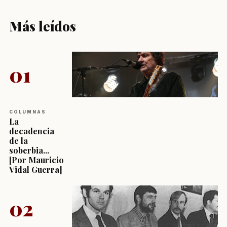
Más leídos
01
COLUMNAS
La
decadencia
de la
soberbia...
[Por Mauricio
Vidal Guerra]
02