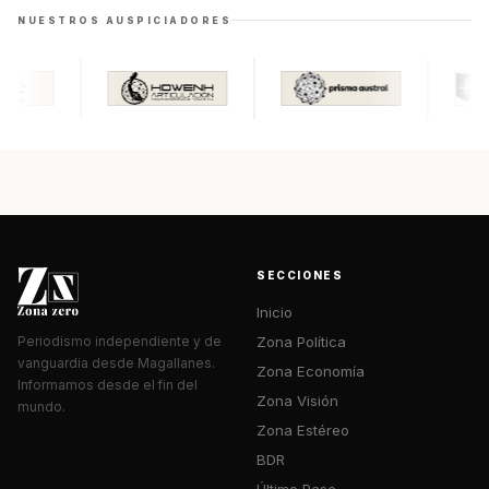
NUESTROS AUSPICIADORES
SECCIONES
Inicio
Zona Política
Periodismo independiente y de
vanguardia desde Magallanes.
Zona Economía
Informamos desde el fin del
Zona Visión
mundo.
Zona Estéreo
BDR
Último Pase