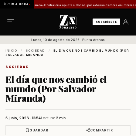
ÚLTIMA HORA
tación de Zona Franca
Contraloría apunta a Conadi por extensa demora en informe costero 
SUSCRÍBETE
Lunes, 10 de agosto de 2026 · Punta Arenas
INICIO
/
SOCIEDAD
/
EL DÍA QUE NOS CAMBIÓ EL MUNDO (POR
SALVADOR MIRANDA)
SOCIEDAD
El día que nos cambió el
mundo (Por Salvador
Miranda)
5 junio, 2026 · 13:54
Lectura:
2 min
GUARDAR
COMPARTIR