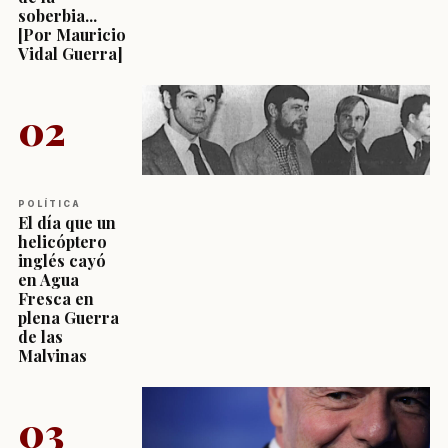
soberbia...
[Por Mauricio
Vidal Guerra]
02
POLÍTICA
El día que un
helicóptero
inglés cayó
en Agua
Fresca en
plena Guerra
de las
Malvinas
03