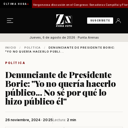
ÚLTIMA HORA
sión de Pesca
Vergonzosa discusión en el Congreso: Senadoras Campillai y Flores se enf
SUSCRÍBETE
Jueves, 6 de agosto de 2026 · Punta Arenas
INICIO
/
POLÍTICA
/
DENUNCIANTE DE PRESIDENTE BORIC:
"YO NO QUERÍA HACERLO PÚBLI...
POLÍTICA
Denunciante de Presidente
Boric: "Yo no quería hacerlo
público... No sé por qué lo
hizo público él"
26 noviembre, 2024 · 20:25
Lectura:
2 min