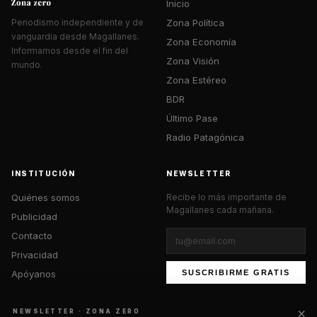
Inicio
Zona Política
Periodismo independiente y de
vanguardia desde Magallanes.
Zona Economía
Informamos desde el fin del
Zona Visión
mundo.
Zona Estéreo
BDR
Último Pase
Radio Patagónica
INSTITUCIÓN
NEWSLETTER
Quiénes somos
Recibe lo más importante de
Magallanes cada mañana.
Publicidad
Contacto
Privacidad
Apóyanos
SUSCRIBIRME GRATIS
×
NEWSLETTER · ZONA ZERO