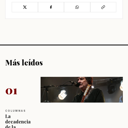
Más leídos
01
COLUMNAS
La
decadencia
de la