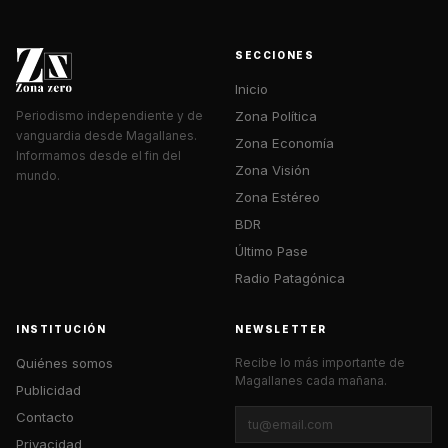
SECCIONES
Inicio
Zona Política
Periodismo independiente y de
vanguardia desde Magallanes.
Zona Economía
Informamos desde el fin del
Zona Visión
mundo.
Zona Estéreo
BDR
Último Pase
Radio Patagónica
INSTITUCIÓN
NEWSLETTER
Quiénes somos
Recibe lo más importante de
Magallanes cada mañana.
Publicidad
Contacto
Privacidad