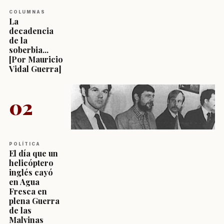
COLUMNAS
La
decadencia
de la
soberbia...
[Por Mauricio
Vidal Guerra]
02
POLÍTICA
El día que un
helicóptero
inglés cayó
en Agua
Fresca en
plena Guerra
de las
Malvinas