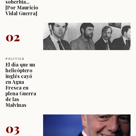
soberbia...
[Por Mauricio
Vidal Guerra]
02
POLÍTICA
El día que un
helicóptero
inglés cayó
en Agua
Fresca en
plena Guerra
de las
Malvinas
03