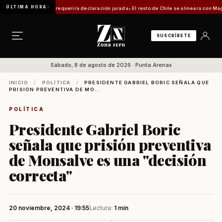
ÚLTIMA HORA
ica: trámite requerirá declaración jurada
El resto de Chile se alineará con Magallanes:
SUSCRÍBETE
Sábado, 8 de agosto de 2026 · Punta Arenas
INICIO
/
POLÍTICA
/
PRESIDENTE GABRIEL BORIC SEÑALA QUE
PRISIÓN PREVENTIVA DE MO...
POLÍTICA
Presidente Gabriel Boric
señala que prisión preventiva
de Monsalve es una "decisión
correcta"
20 noviembre, 2024 · 19:55
Lectura:
1 min