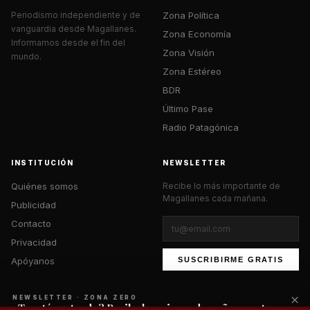
Zona Política
Periodismo independiente y de
vanguardia desde Magallanes.
Zona Economía
Informamos desde el fin del
Zona Visión
mundo.
Zona Estéreo
BDR
Último Pase
Radio Patagónica
INSTITUCIÓN
NEWSLETTER
Quiénes somos
Recibe lo más importante de
Magallanes cada mañana.
Publicidad
Contacto
Privacidad
Apóyanos
SUSCRIBIRME GRATIS
×
NEWSLETTER · ZONA ZERO
¿Te está gustando? Recibe lo mejor cada mañana en tu