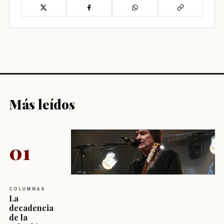
Más leídos
01
COLUMNAS
La
decadencia
de la