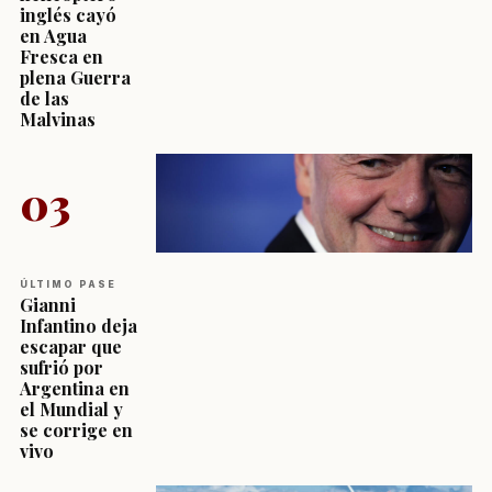
inglés cayó
en Agua
Fresca en
plena Guerra
de las
Malvinas
03
ÚLTIMO PASE
Gianni
Infantino deja
escapar que
sufrió por
Argentina en
el Mundial y
se corrige en
vivo