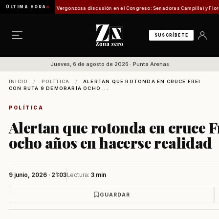
ÚLTIMA HORA
ión de Pesca
Vergonzosa discusión en el Congreso: Senadoras Campillai y Flores se enfr
SUSCRÍBETE
Jueves, 6 de agosto de 2026 · Punta Arenas
INICIO
/
POLÍTICA
/
ALERTAN QUE ROTONDA EN CRUCE FREI
CON RUTA 9 DEMORARÍA OCHO ...
POLÍTICA
Alertan que rotonda en cruce F
ocho años en hacerse realidad
9 junio, 2026 · 21:03
Lectura:
3 min
GUARDAR