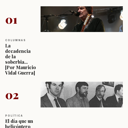
01
COLUMNAS
La
decadencia
de la
soberbia...
[Por Mauricio
Vidal Guerra]
02
POLÍTICA
El día que un
helicóptero