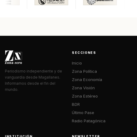
SECCIONES
Inicio
Zona Política
Periodismo independiente y de
vanguardia desde Magallanes.
Zona Economía
Informamos desde el fin del
Zona Visión
mundo.
Zona Estéreo
BDR
Último Pase
Radio Patagónica
INSTITUCIÓN
NEWSLETTER