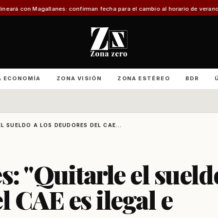
gallanes: confirman fecha para el cambio al horario de verano
Con foco en in
A ECONOMÍA
ZONA VISIÓN
ZONA ESTÉREO
BDR
L SUELDO A LOS DEUDORES DEL CAE...
: "Quitarle el sueld
l CAE es ilegal e