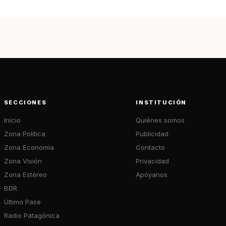
SECCIONES
INSTITUCIÓN
Inicio
Quiénes somos
Zona Política
Publicidad
Zona Economía
Contacto
Zona Visión
Privacidad
Zona Estéreo
Apóyanos
BDR
Último Pase
Radio Patagónica