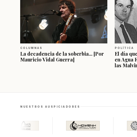
COLUMNAS
POLÍTICA
La decadencia de la soberbia... [Por
El día qu
Mauricio Vidal Guerra]
en Agua 
las Malvi
NUESTROS AUSPICIADORES