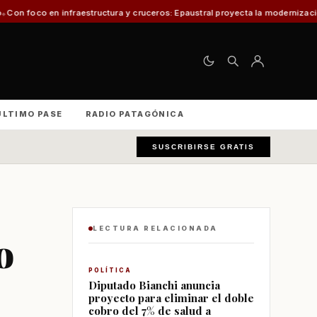
fraestructura y cruceros: Epaustral proyecta la modernización portuaria pa
ÚLTIMO PASE
RADIO PATAGÓNICA
SUSCRIBIRSE GRATIS
LECTURA RELACIONADA
o
POLÍTICA
Diputado Bianchi anuncia
proyecto para eliminar el doble
cobro del 7% de salud a