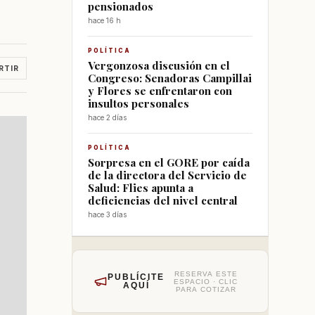
pensionados
hace 16 h
POLÍTICA
Vergonzosa discusión en el
RTIR
Congreso: Senadoras Campillai
y Flores se enfrentaron con
insultos personales
hace 2 días
POLÍTICA
Sorpresa en el GORE por caída
de la directora del Servicio de
Salud: Flies apunta a
deficiencias del nivel central
hace 3 días
RESERVA ESTE
PUBLÍCITE
ESPACIO · CLIC
AQUÍ
PARA COTIZAR