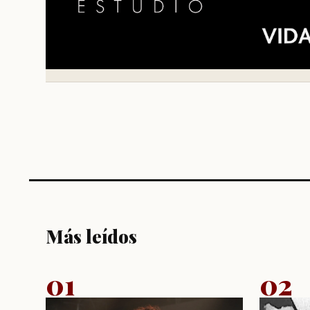
Más leídos
01
02