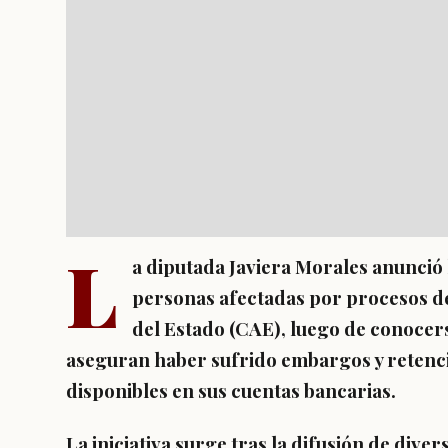
L
a diputada Javiera Morales anunció 
personas afectadas por procesos de
del Estado (CAE), luego de conoce
aseguran haber sufrido embargos y retencio
disponibles en sus cuentas bancarias.
La iniciativa surge tras la difusión de div