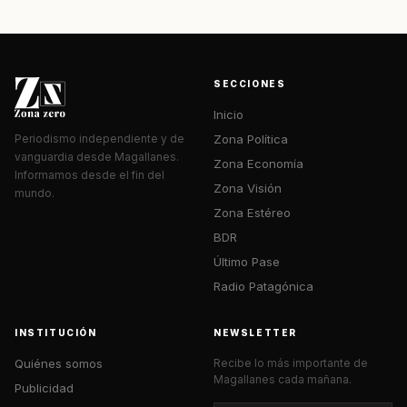
SECCIONES
Inicio
Zona Política
Periodismo independiente y de
vanguardia desde Magallanes.
Zona Economía
Informamos desde el fin del
Zona Visión
mundo.
Zona Estéreo
BDR
Último Pase
Radio Patagónica
INSTITUCIÓN
NEWSLETTER
Quiénes somos
Recibe lo más importante de
Magallanes cada mañana.
Publicidad