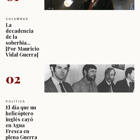
COLUMNAS
La
decadencia
de la
soberbia...
[Por Mauricio
Vidal Guerra]
02
POLÍTICA
El día que un
helicóptero
inglés cayó
en Agua
Fresca en
plena Guerra