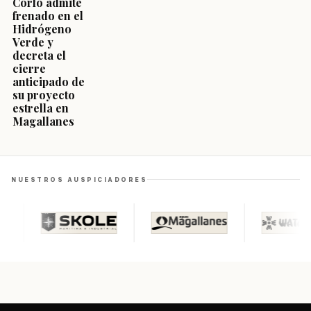
Corfo admite
frenado en el
Hidrógeno
Verde y
decreta el
cierre
anticipado de
su proyecto
estrella en
Magallanes
NUESTROS AUSPICIADORES