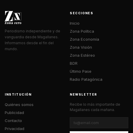
SECCIONES
Inicio
Zona Política
Periodismo independiente y de
vanguardia desde Magallanes.
Zona Economía
Informamos desde el fin del
Zona Visión
mundo.
Zona Estéreo
BDR
Último Pase
Radio Patagónica
INSTITUCIÓN
NEWSLETTER
Quiénes somos
Recibe lo más importante de
Magallanes cada mañana.
Publicidad
Contacto
Privacidad