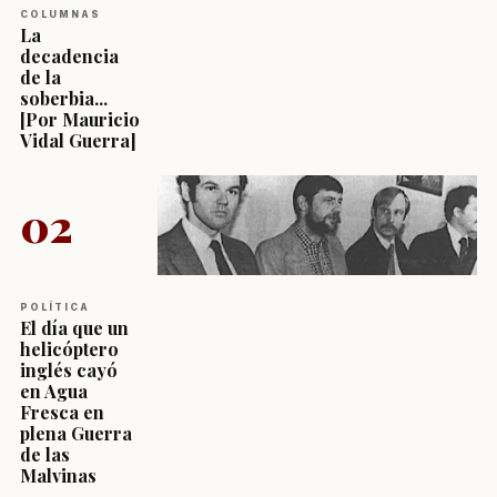
COLUMNAS
La
decadencia
de la
soberbia...
[Por Mauricio
Vidal Guerra]
02
POLÍTICA
El día que un
helicóptero
inglés cayó
en Agua
Fresca en
plena Guerra
de las
Malvinas