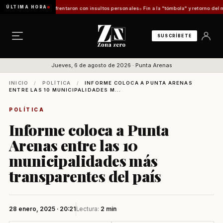
ÚLTIMA HORA
 Flores se enfrentaron con insultos personales
Fin a la "tómbola" y retorno del mérito
SUSCRÍBETE
Jueves, 6 de agosto de 2026 · Punta Arenas
INICIO
/
POLÍTICA
/
INFORME COLOCA A PUNTA ARENAS
ENTRE LAS 10 MUNICIPALIDADES M...
POLÍTICA
Informe coloca a Punta
Arenas entre las 10
municipalidades más
transparentes del país
28 enero, 2025 · 20:21
Lectura:
2 min